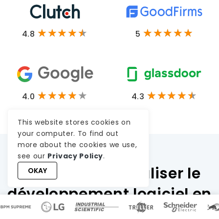
4.8
5
4.0
4.3
This website stores cookies on
your computer. To find out
more about the cookies we use,
see our
Privacy Policy
.
Pourquoi externaliser le
OKAY
développement logiciel en
Inde ?