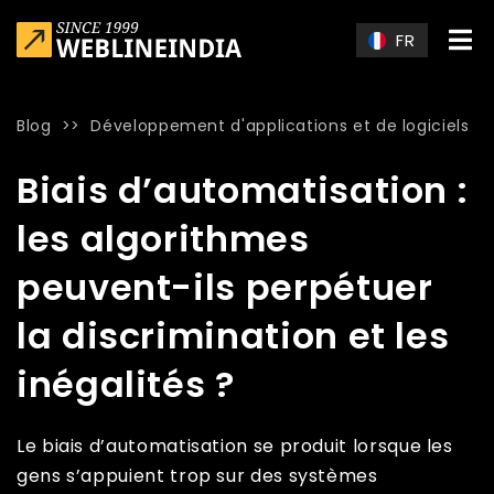
Skip to main content
FR
Blog
>>
Développement d'applications et de logiciels
Home
»
Blog
»
Biais d’automatisation : les algorithmes peuvent
Biais d’automatisation :
les algorithmes
peuvent-ils perpétuer
la discrimination et les
inégalités ?
Le biais d’automatisation se produit lorsque les
gens s’appuient trop sur des systèmes