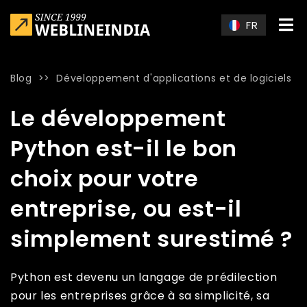
Skip to main content
FR
Blog
>>
Développement d'applications et de logiciels
Home
»
Blog
»
Le développement Python est-il le bon choix po
Le développement
Python est-il le bon
choix pour votre
entreprise, ou est-il
simplement surestimé ?
Python est devenu un langage de prédilection
pour les entreprises grâce à sa simplicité, sa