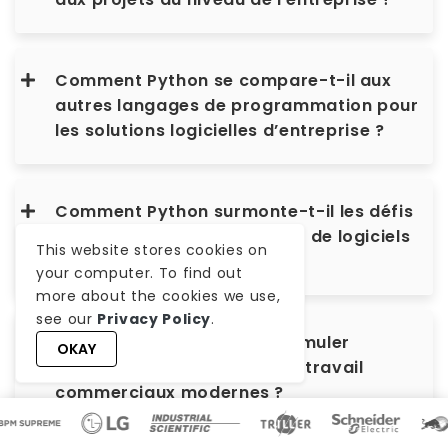
Comment Python se compare-t-il aux
autres langages de programmation pour
les solutions logicielles d’entreprise ?
Comment Python surmonte-t-il les défis
courants du développement de logiciels
This website stores cookies on
d’entreprise ?
your computer. To find out
more about the cookies we use,
see our
Privacy Policy
.
Comment Python peut-il stimuler
OKAY
l’innovation dans les flux de travail
commerciaux modernes ?