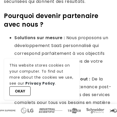
sécurisées qui donnent des résultats.
Pourquoi devenir partenaire
avec nous ?
Solutions sur mesure :
Nous proposons un
développement SaaS personnalisé qui
correspond parfaitement à vos objectifs
commerciaux et aux exigences de votre
This website stores cookies on
secteur.
your computer. To find out
more about the cookies we use,
Prise en charge de bout en bout :
De la
see our
Privacy Policy
.
consultation initiale à la maintenance post-
OKAY
déploiement, nous fournissons des services
complets pour tous vos besoins en matière
de développement de logiciels financiers.