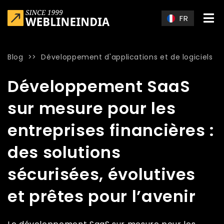
Skip to main content
FR
Blog
>>
Développement d'applications et de logiciels
Home
»
Blog
»
Développement SaaS sur mesure pour les entrepr
Développement SaaS
sur mesure pour les
entreprises financières :
des solutions
sécurisées, évolutives
et prêtes pour l’avenir