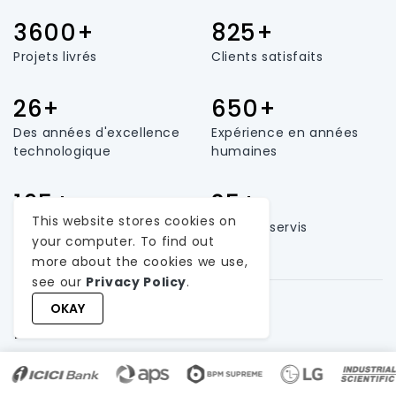
3600+
825+
Projets livrés
Clients satisfaits
26+
650+
Des années d'excellence
Expérience en années
technologique
humaines
165+
25+
This website stores cookies on
Taille de l'équipe
Pays desservis
your computer. To find out
more about the cookies we use,
see our
Privacy Policy
.
OKAY
Entrer en contact
info@weblineindia.com