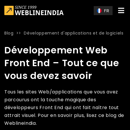
Skip to main content
FR
Blog
>>
Développement d'applications et de logiciels
Home
»
Blog
»
Développement Web Front End – Tout ce que v
Développement Web
Front End – Tout ce que
vous devez savoir
Tous les sites Web/applications que vous avez
parcourus ont la touche magique des
développeurs Front End qui ont fait naître tout
attrait visuel. Pour en savoir plus, lisez ce blog de
WeblineIndia.