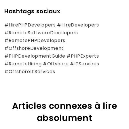
Hashtags sociaux
#HirePHPDevelopers #HireDevelopers
#RemoteSoftwareDevelopers
#RemotePHPDevelopers
#OffshoreDevelopment
#PHPDevelopmentGuide #PHPExperts
#RemoteHiring #Offshore #ITServices
#OffshoreITServices
Articles connexes à lire
absolument