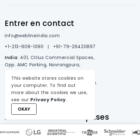
Entrer en contact
info@weblineindia.com
+1-213-908-1090
|
+91-79-26420897
India:
401, Citius Commercial Spaces,
Opp. AMC Parking, Navrangpura,
Ahmedabad, 380009.
This website stores cookies on
USA:
2372 Morse Ave., Irvine, California.
your computer. To find out
more about the cookies we use,
see our
Privacy Policy
.
OKAY
Au service des entreprises
leaders dans ces régions