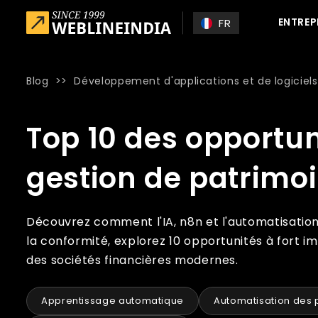
Skip to main content
ENTREP
FR
Blog
>>
Développement d'applications et de logiciels
Home
»
Blog
»
Top 10 des opportunités d’automatisation d
Top 10 des opportun
gestion de patrimo
Découvrez comment l'IA, n8n et l'automatisation 
la conformité, explorez 10 opportunités à fort imp
des sociétés financières modernes.
Apprentissage automatique
Automatisation des