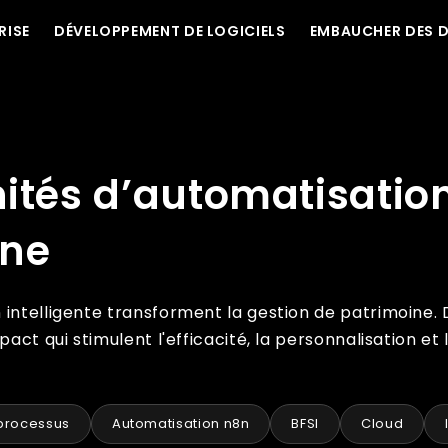
RISE
DÉVELOPPEMENT DE LOGICIELS
EMBAUCHER DES 
ans la gestion de patrimoine
ités d’automatisatio
ine
intelligente transforment la gestion de patrimoine. De
act qui stimulent l'efficacité, la personnalisation et 
 processus
Automatisation n8n
BFSI
Cloud