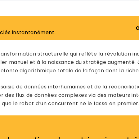
O
 clés instantanément.
sformation structurelle qui reflète la révolution indus
eiller manuel et à la naissance du stratège augment
 refonte algorithmique totale de la façon dont la ric
saisie de données interhumaines et de la réconciliatio
er des flux de données complexes via des moteurs inte
 que le robot d’un concurrent ne le fasse en premier