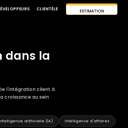
DÉVELOPPEURS
CLIENTÈLE
ESTIMATION
CONTACTEZ-NOUS
INSTANTANÉE
APPROCHE AI-FIRST
EMBAUCHER DES
n dans la
CITATION GRATUITE
DÉVELOPPEURS
 l'intégration client à
la croissance au sein
Intelligence artificielle (IA)
Intelligence d'affaires