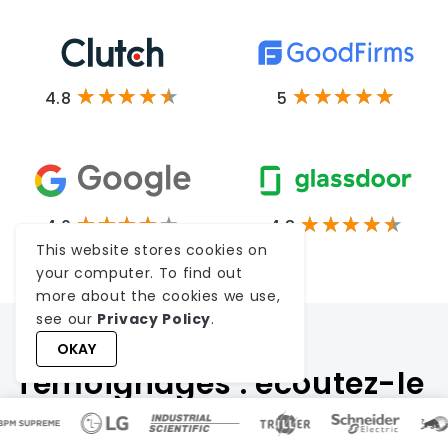
4.8
5
4.0
4.3
This website stores cookies on
your computer. To find out
more about the cookies we use,
see our
Privacy Policy
.
OKAY
Témoignages : écoutez-le
directement de nos