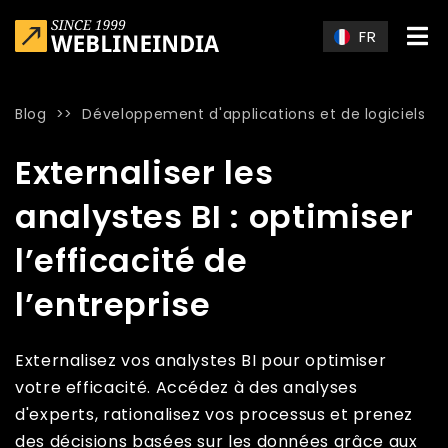
Skip to main content
FR
Blog
>>
Développement d'applications et de logiciels
Home
»
Blog
»
Externaliser les analystes BI : optimiser l’effica
Externaliser les
analystes BI : optimiser
l’efficacité de
l’entreprise
Externalisez vos analystes BI pour optimiser
votre efficacité. Accédez à des analyses
d'experts, rationalisez vos processus et prenez
des décisions basées sur les données grâce aux