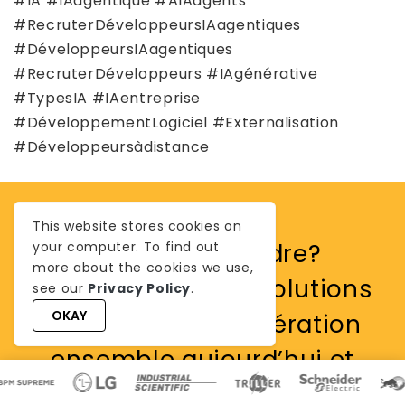
#IA #IAagentique #AIAagents
#RecruterDéveloppeursIAagentiques
#DéveloppeursIAagentiques
#RecruterDéveloppeurs #IAgénérative
#TypesIA #IAentreprise
#DéveloppementLogiciel #Externalisation
#Développeursàdistance
This website stores cookies on
Pourquoi attendre?
your computer. To find out
more about the cookies we use,
Construisons vos solutions
see our
Privacy Policy
.
OKAY
AI de nouvelle génération
ensemble aujourd’hui et
avancez votre entreprise.