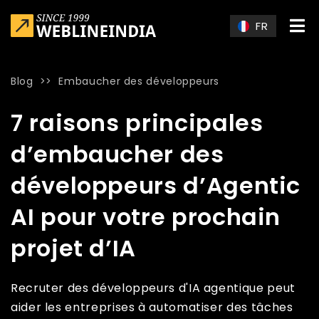
Skip to main content
FR
Blog
>>
Embaucher des développeurs
Home
»
Blog
»
7 raisons principales d’embaucher des dévelop
7 raisons principales
d’embaucher des
développeurs d’Agentic
AI pour votre prochain
projet d’IA
Recruter des développeurs d'IA agentique peut
aider les entreprises à automatiser des tâches