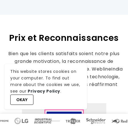
Prix et Reconnaissances
Bien que les clients satisfaits soient notre plus
grande motivation, la reconnaissance de
l'industrie a une valeur significative. WeblineIndia
This website stores cookies on
a constamment été un leader en technologie,
your computer. To find out
avec des prix et des distinctions réaffirmant
more about the cookies we use,
see our
Privacy Policy
.
notre excellence.
OKAY