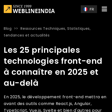
Skip to main content
FR
Blog
>>
Ressources Techniques
,
Statistiques,
tendances et actualités
Home
»
Blog
»
Les 25 principales technologies front-end à c
Les 25 principales
technologies front-end
à connaître en 2025 et
au-delà
En 2025, le développement front-end mettra en
avant des outils comme React.js, Angular,
TypeScript, Vue.js, Svelte et bien d'autres pour