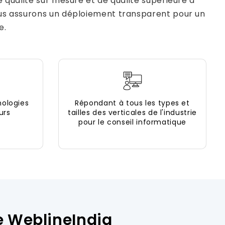
e qualité sur mesure et de qualité supérieure à
Nous assurons un déploiement transparent pour un
e.
nologies
Répondant à tous les types et
urs
tailles des verticales de l'industrie
pour le conseil informatique
e WeblineIndia