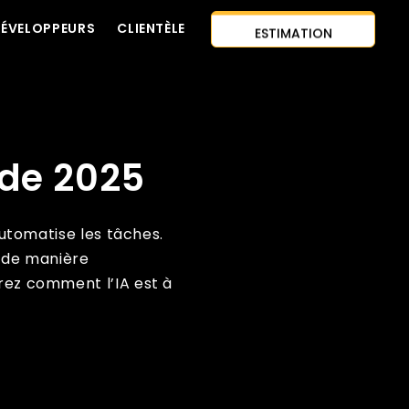
ESTIMATION
DÉVELOPPEURS
CLIENTÈLE
CONTACTEZ-NOUS
INSTANTANÉE
APPROCHE AI-FIRST
EMBAUCHER DES
ide 2025
CITATION GRATUITE
DÉVELOPPEURS
automatise les tâches.
e de manière
vrez comment l’IA est à