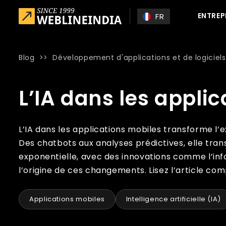
Skip to main content
ENTREP
FR
Blog
>>
Développement d'applications et de logiciels
Home
»
Blog
»
L’IA dans les applications mobiles : le guid
L’IA dans les applic
L’IA dans les applications mobiles transforme l’e
Des chatbots aux analyses prédictives, elle tran
exponentielle, avec des innovations comme l’inf
l’origine de ces changements. Lisez l’article com
Applications mobiles
Intelligence artificielle (IA)