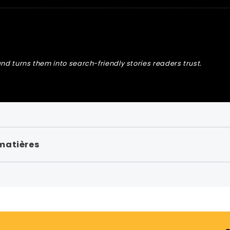
nd turns them into search-friendly stories readers trust.
matières