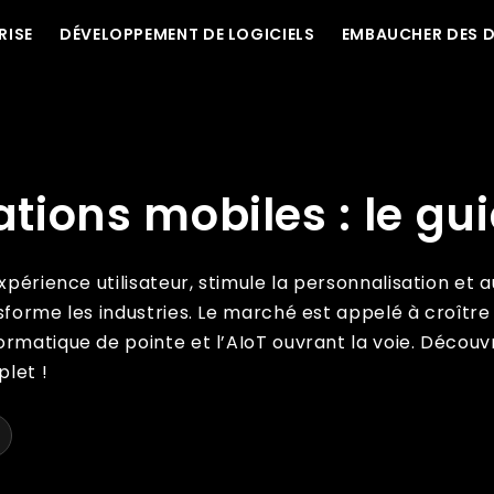
RISE
DÉVELOPPEMENT DE LOGICIELS
EMBAUCHER DES 
e 2025
ations mobiles : le gu
xpérience utilisateur, stimule la personnalisation et 
sforme les industries. Le marché est appelé à croîtr
ormatique de pointe et l’AIoT ouvrant la voie. Décou
plet !