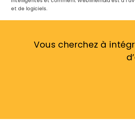
intelligentes et comment WeblineIndia est à l’
et de logiciels.
Vous cherchez à intégr
d