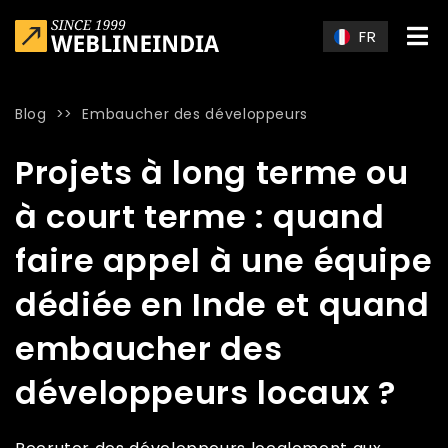
Skip to main content
FR
Blog
>>
Embaucher des développeurs
Home
»
Blog
»
Projets à long terme ou à court terme : quan
Projets à long terme ou
à court terme : quand
faire appel à une équipe
dédiée en Inde et quand
embaucher des
développeurs locaux ?