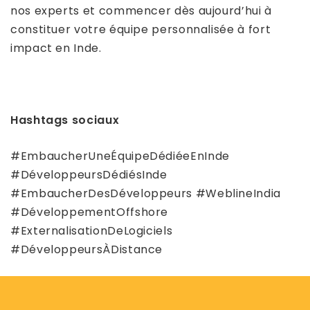
nos experts et commencer dès aujourd’hui à
constituer votre équipe personnalisée à fort
impact en Inde.
Hashtags sociaux
#EmbaucherUneÉquipeDédiéeEnInde
#DéveloppeursDédiésInde
#EmbaucherDesDéveloppeurs #WeblineIndia
#DéveloppementOffshore
#ExternalisationDeLogiciels
#DéveloppeursÀDistance