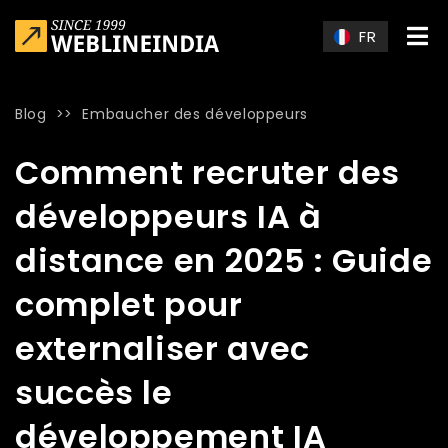
Skip to main content
FR
Blog
>>
Embaucher des développeurs
Home
»
Blog
»
Comment recruter des développeurs IA à dista
Comment recruter des
développeurs IA à
distance en 2025 : Guide
complet pour
externaliser avec
succès le
développement IA