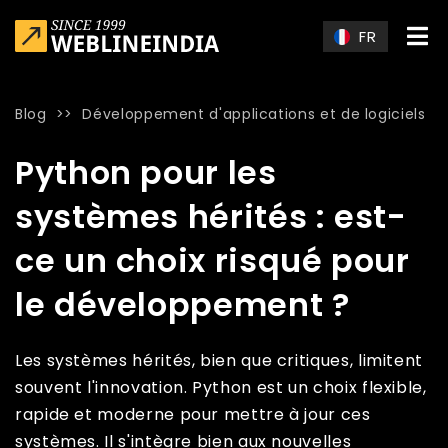
Skip to main content
FR
Blog
>>
Développement d'applications et de logiciels
Home
»
Blog
»
Python pour les systèmes hérités : est-ce un 
Python pour les
systèmes hérités : est-
ce un choix risqué pour
le développement ?
Les systèmes hérités, bien que critiques, limitent
souvent l'innovation. Python est un choix flexible,
rapide et moderne pour mettre à jour ces
systèmes. Il s'intègre bien aux nouvelles