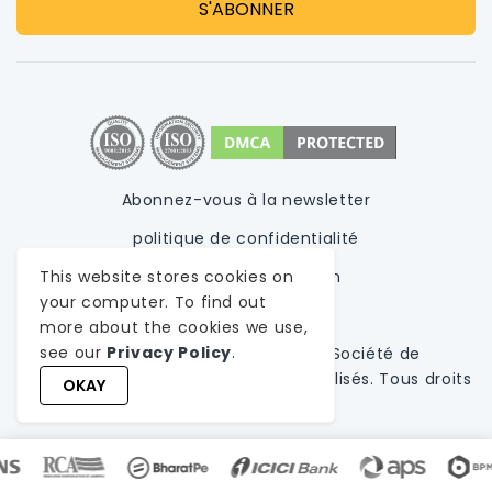
Abonnez-vous à la newsletter
politique de confidentialité
Conditions d'utilisation
This website stores cookies on
your computer. To find out
Plan du site
more about the cookies we use,
see our
Privacy Policy
.
© 1999-
2026
WeblineIndia,
UN
Société de
développement de logiciels personnalisés
. Tous droits
OKAY
réservés.