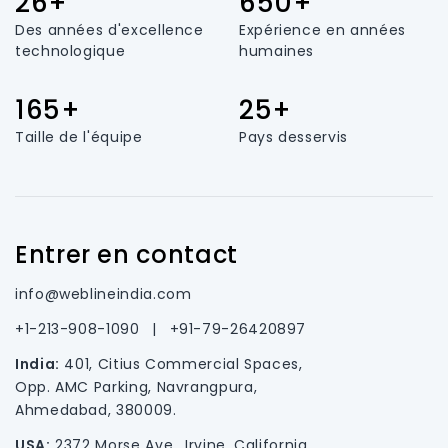
26+
650+
Des années d'excellence
Expérience en années
technologique
humaines
165+
25+
Taille de l'équipe
Pays desservis
Entrer en contact
info@weblineindia.com
+1-213-908-1090
|
+91-79-26420897
India:
401, Citius Commercial Spaces,
Opp. AMC Parking, Navrangpura,
Ahmedabad, 380009.
USA:
2372 Morse Ave., Irvine, California.