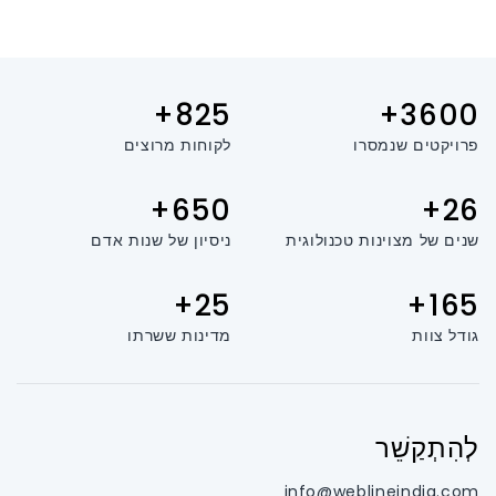
825+
3600+
פרויקטים שנמסרו
לקוחות מרוצים
650+
26+
שנים של מצוינות טכנולוגית
ניסיון של שנות אדם
25+
165+
גודל צוות
מדינות ששרתו
לְהִתְקַשֵׁר
info@weblineindia.com