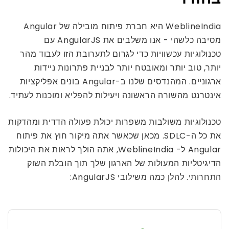
WeblineIndia היא חברת פיתוח מובילה של Angular
מסיבה כלשהי - אנו משלבים את AngularJS עם
טכנולוגיות עכשוויות כדי לגרום לתערובת הזו לעבוד מהר
יותר, טוב יותר ומאובטח יותר לבניית פתרונות ניידות
ארגוניים. המהנדסים שלנו ב-Angular בונים אפליקציות
אינטרנט מהשורה הראשונה ויעילות להפליא ומוכנות לעתיד.
טכנולוגיות משולבות משפרות יכולת פעולה הדדית ומהדקות
את כל ה-SDLC. מכאן שכאשר אתה מיקור חוץ את פיתוח
Angular ל- WeblineIndia, אתה הולך לראות את היכולות
הדיגיטליות המעולות של הארגון שלך תוך הובלת השוק
התחרותי. להלן כמה משילובי AngularJS: