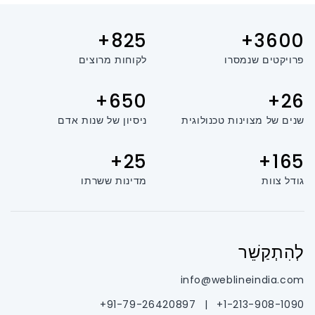
825+
3600+
פרויקטים שנמסרו
לקוחות מרוצים
650+
26+
שנים של מצוינות טכנולוגית
ניסיון של שנות אדם
25+
165+
גודל צוות
מדינות ששרתו
לְהִתְקַשֵׁר
info@weblineindia.com
91-79-26420897+
|
1-213-908-1090+