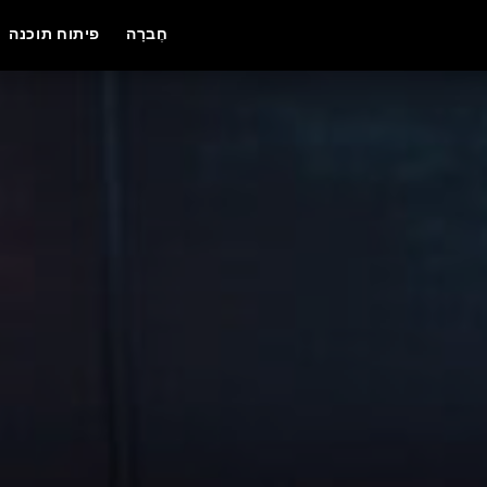
חֶברָה
פיתוח תוכנה