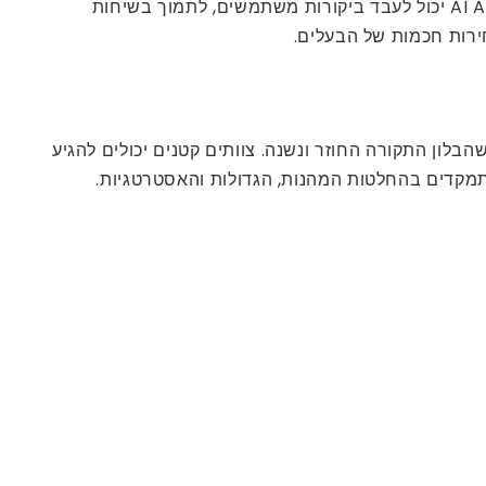
אפליקציות סלולריות מספקות קשר ישיר ויומי בין עסקים קטנים לבין האנשים האמיתיים שהם מקווים לשרת. מנוע AI Analytics יכול לעבד ביקורות משתמשים, לתמוך בשיחות
ירות חכמות של הבעלים.
בלי שהבלון התקורה החוזר ונשנה. צוותים קטנים יכולים להגיע
מתמקדים בהחלטות המהנות, הגדולות והאסטרטגיות.