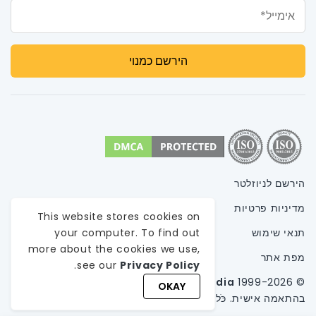
אימייל*
הירשם לניוזלטר
מדיניות פרטיות
This website stores cookies on
תנאי שימוש
your computer. To find out
more about the cookies we use,
מפת אתר
.
see our
Privacy Policy
© 1999-
2026
WeblineIndia,
א
חברה לפיתוח תוכנה
OKAY
בהתאמה אישית
. כֹּל הַזְכוּיוֹת שְׁמוּרוֹת.