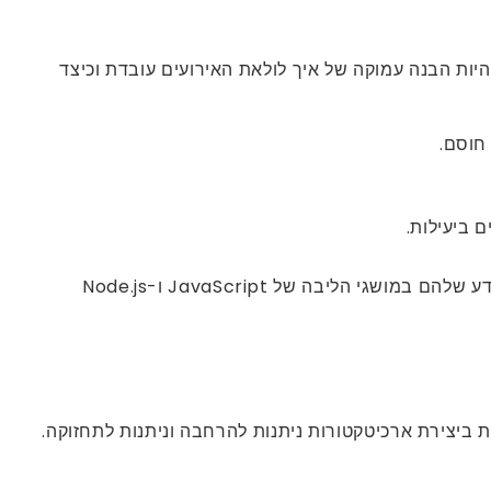
צעות לולאת אירועים עם חוט יחיד לניהול פעולות במקביל. למפתח Node.js צריך להיות הבנה עמוקה של איך לולאת האירועים עובדת וכיצד
 חוסם.
כאשר אתה שוכר מפתח Node.js, אלו מיומנויות בלתי ניתנות למשא ומתן שכל מועמד צריך להיות בעל. הקפד לבדוק את הידע שלהם במושגי הליבה של JavaScript ו-Node.js
ות אלו מאיצות את תהליך הפיתוח ומסייעות ביצירת ארכיטקטורות ניתנות להרחבה וניתנות לתחזוקה.