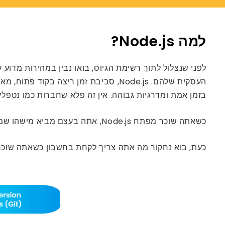
למה Node.js?
לפני שנצלול לתוך רשימת הגיוס, בואו נבין במהירות מדוע ע
בזמן אמת ומדרגיות גבוהה. אין זה פלא שחברות כמו נטפליקס, לינקדאין ו-Walmart מסתמכות על ode.js
כשאתה שוכר מפתח Node.js, אתה בעצם מביא מישהו שמסוגל לבנות מערכות אסינכרוניות, מונעות אירועים, קלות משקל, מדרגיות ויעילות.
כעת, בוא נחקור מה אתה צריך לקחת בחשבון כשאתה שוכר מפת