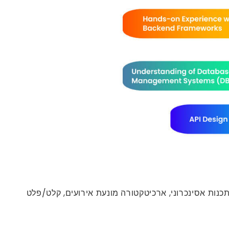
ילות עם Node.js, מפתח צריך הבנה חזקה של יסודות JavaScript. שליטה במושגי מפתח של Node.js כמו תכנות אסינכרוני, ארכיטקטורה מונעת אירועים, קלט/פלט