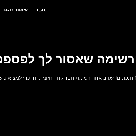
חֶברָה
פיתוח תוכנה
רשימה שאסור לך לפספס
הבטח את הצלחת הפרויקט על ידי העסקת מפתחי Node.js הנכונים! עקוב אחר רשימת הבדיקה החיונית הזו 