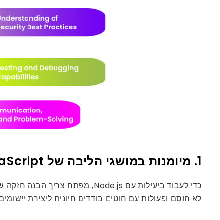
1. מיומנות במושגי הליבה של JavaScript ו-Node.js
לא חוסם ופעולות עם חוטים בודדים חיונית ליצירת יישומים