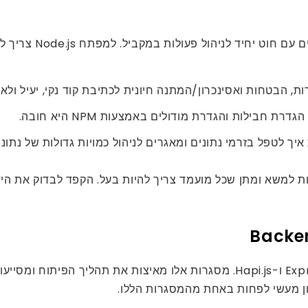
Node.js פועל באמ
ת, הבטחות ואסינכרון/המתנה חיונית לכתיבת קוד נקי, יעיל ולא
רת חבילות והגדרת מודולים באמצעות NPM היא חובה.
Node.js תומך במגוון מסגרות עורפיות כגון Express.js, Koa.js ו-Hapi.js. מסגר