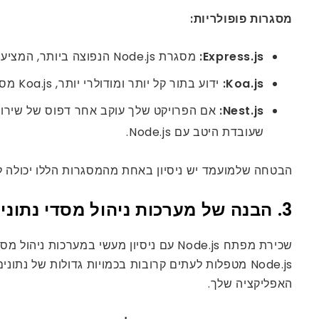
מסגרות פופולריות:
Express.js:
מסגרת Node.js הנפוצה ביותר, המציעה גמישות ומינימליזם לבניית ממשקי API ויישומי אינטרנט.
Koa.js:
ידוע בתור קל יותר ומודולרי יותר, Koa.js מספק למפתחים ערכת כלים גמישה יותר לבניית תוכנות ביניים עבור אפליקציות אינטרנט.
Nest.js:
שעובדת היטב עם Node.js.
הבטחה שלמועמד יש ניסיון באחת מהמסגרות הללו יכולה ל
3. הבנה של מערכות ניהול מסדי נתונים (DBMS)
Node.js מטפלות לעתים קרובות בכמויות גדולות של נ
האפליקציה שלך.