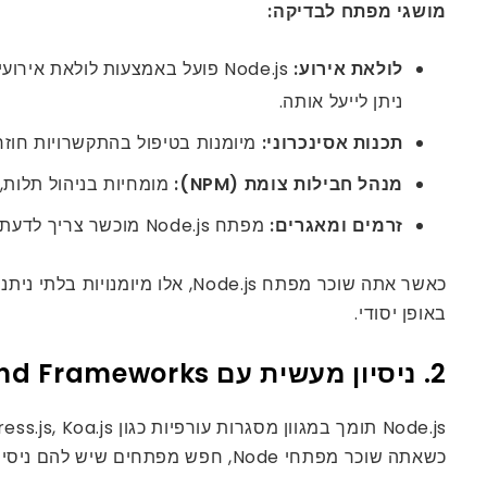
מושגי מפתח לבדיקה:
לולאת אירוע:
ניתן לייעל אותה.
תכנות אסינכרוני:
מיומנות בטיפול בהתקשרויות חוזרו
מנהל חבילות צומת (NPM):
מומחיות בניהול תלות, הגד
זרמים ומאגרים:
מפתח Node.js מוכשר צריך לדעת איך לטפל בזרמי נתונים ומאגרים לניהול כמויות גדולות של נתונים ביעילות.
באופן יסודי.
2. ניסיון מעשית עם Backend Frameworks
כשאתה שוכר מפתחי Node, חפש מפתחים שיש להם ניסיון מעשי לפחות באחת מהמסגרות הללו.