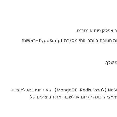
אם הפרויקט שלך עוקב אחר דפוס של שירותי מיקרו או ארכיטקטורה ארגונית, Nest.js עשויה להיות האפשרות הטובה ביותר. זוהי מסגרת TypeScript-ראשונה
 שלך.
שכירת מפתח Node.js עם ניסיון מעשי במערכות ניהול מסדי נתונים שונות, הן SQL (למשל, MySQL, PostgreSQL) והן NoSQL (למשל, MongoDB, Redis), היא חיונית. אפליקציות
טימיזציה יכולה לגרום או לשבור את הביצועים של