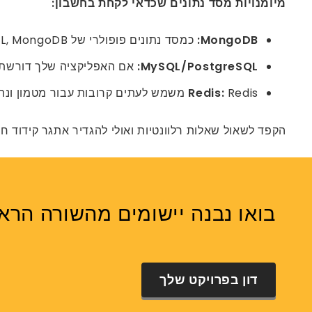
מיומנויות מסד נתונים שכדאי לקחת בחשבון:
MongoDB:
כמסד נתונים פופולרי של NoSQL, MongoDB נמצא בשימוש תכוף עם Node.js. ודא שהמפתח יודע לבנות מסמכים, לעצב סכמות ולבצע שאילתות צבירה.
MySQL/PostgreSQL:
אם האפליקציה שלך דורשת נתונים מובנים
Redis משמש לעתים קרובות עבור מטמון ונתונים בזמן אמת. ודא שמפתח Node.js שלך מבין כיצד למנף את Redis לביצועים מיטביים.
Redis:
הקפד לשאול שאלות רלוונטיות ואולי להגדיר אתגר קידוד ח
בואו נבנה יישומים מהשורה הראשונ
דון בפרויקט שלך