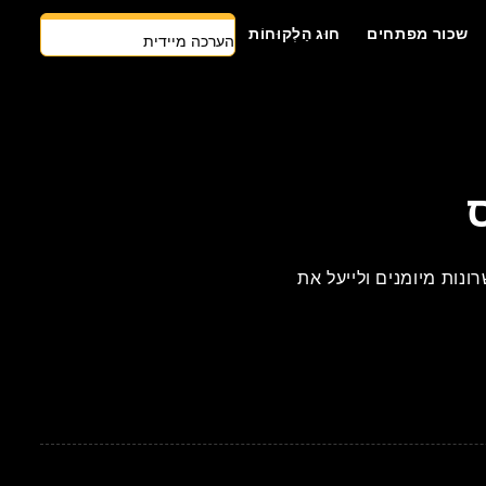
הערכה מיידית
שכור מפתחים
חוּג הַלְקוּחוֹת
צרו קשר
גישה ראשונה של AI
שכור מפתחים
הצעת מחיר בחינם
כדי למצוא כישרונות מיומנים ולייעל את