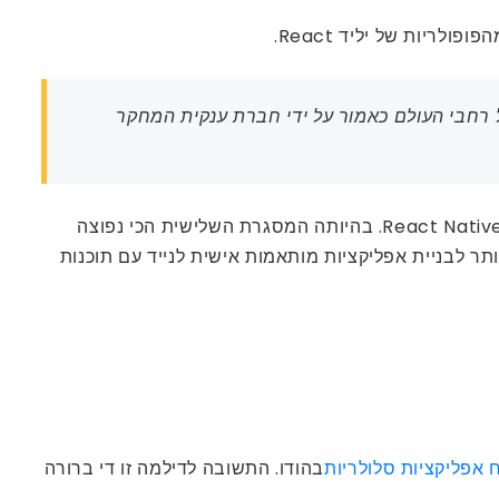
ריות של יליד React.
 רחבי העולם כאמור על ידי חברת ענקית המחקר
דיווח אחר אומר שקרוב ל-15% מהאפליקציות שהותקנו בין 500 המובילות בארצות הברית של אמריקה נבנו על טכנולוגיית React Native. בהיותה המסגרת השלישית הכי נפוצה
לוגיות האהובות ביותר לבניית אפליקציות מותאמות אישית לנייד עם תוכנות
אפליקציות סלולריות
בהודו. התשובה לדילמה זו די ברורה