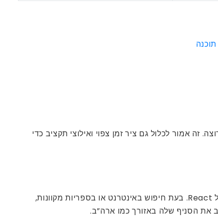
תוכנה
ך ולתאר את מה שאתה רוצה. זה אמור לכלול גם ציר זמן צפוי ואילוצי תקציב כדי
כדי להשיג את מיטב המפתחים הילידים React בהודו, עליכם לחפש ולרשימת הקצרה של חברות הפיתוח הטובות ביותר של React. בעת חיפוש באינטרנט או בספריות מקוונות,