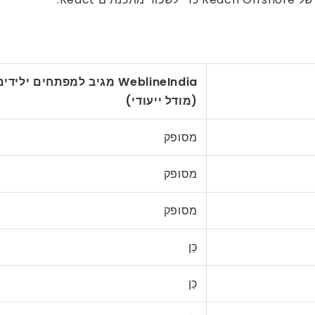
WeblineIndia מגיב למפתחים ילידים
(מודל ייעודי)
מסופק
מסופק
מסופק
כֵּן
כֵּן