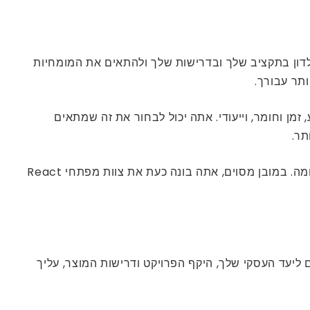
 לדון בתקציב שלך ובדרישות שלך ולהתאים את המומחיות
ותר עבורך.
עורבות כגון קבוע, זמן וחומר, וייעודי. אתה יכול לבחור את זה שמתאים
לאחר שהדגם וההיקף מוגדרים ומתוקנים, אתה יכול לבקש מהשותף הטכנולוגי שלך לספק לך את הכישרון הטוב ביותר מהקומה. במובן מסוים, אתה בונה כעת את צוות מפתחי React
ת, בהתאם ליעד העסקי שלך, היקף הפרויקט ודרישות המוצר, עליך