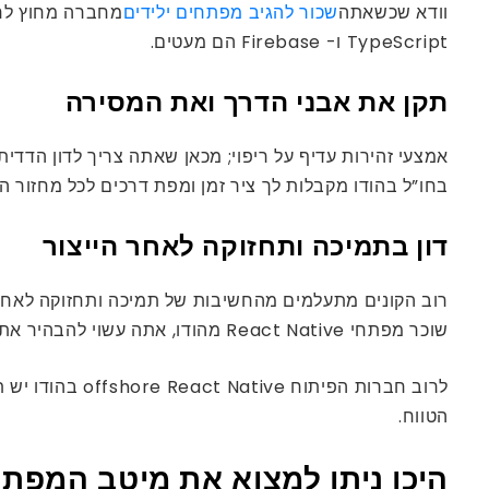
וודא שכשאתה
שכור להגיב מפתחים ילידים
מחברה מחוץ לח
TypeScript ו- Firebase הם מעטים.
תקן את אבני הדרך ואת המסירה
בחו”ל בהודו מקבלות לך ציר זמן ומפת דרכים לכל מחזור 
דון בתמיכה ותחזוקה לאחר הייצור
רוב הקונים מתעלמים מהחשיבות של תמיכה ותחזוקה לאחר ה
שוכר מפתחי React Native מהודו, אתה עשוי להבהיר את עניין מתן התמיכה למוצר הסופי שלך בהמשך העתיד.
לרוב חברות הפ
הטווח.
היכן ניתן למצוא את מיטב המפתח