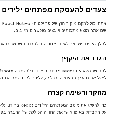
צעדים להעסקת מפתחים ילידים מ
אתה יכול למקם מיקור חוץ של פרויקט ה- React Native שלך ​​להודו, רכזת חוץ ידועה וביתה של הידוע ביותר
שם אתה מוצא מתכנתים ויועצים מוכשרים מגיבים.
להלן צעדים פשוטים לעקוב אחריהם ולהבטיח שתשכירו את מיטב המפ
הגדר את היקףך
לייעל את תהליך ההעסקה. בכל זה, עליכם לזכור שכל המ
מחקר ורשימה קצרה
עליך לבדוק באופן אישי את החוויה הכוללת של החברה בפיתוח ילידי React, המוניטין שלה בשוק, ביקורות/דירוג, והכי חשוב את הסניף 