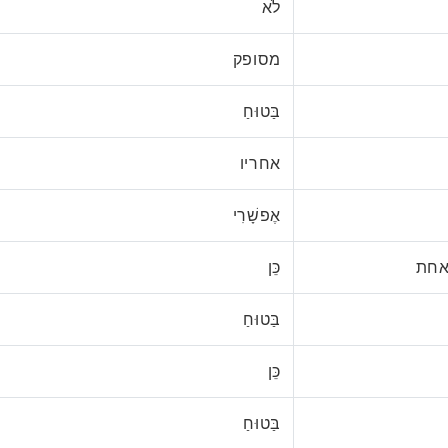
לֹא
מסופק
בַּטוּחַ
אחריו
אֶפשָׁרִי
כֵּן
בַּטוּחַ
כֵּן
בַּטוּחַ