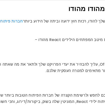
הודו מהודו
חברות פיתוח 
תחים הילידים React מהודו –
לפני שתמצא את React מפתחים ילידים להשכרה Offshore, עליך להבהיר את יעדי הפרויקט של
תאר מתאימים למטרה העסקית שלכם.
שלה באזורך כמו ארה”ב.