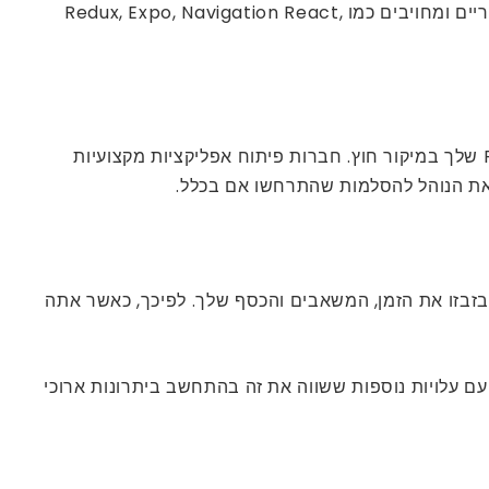
ו הגיבו כלים מקוריים ומחויבים כמו Redux, Expo, Navigation React,
אמצעי זהירות עדיף על ריפוי; מכאן שאתה צריך לדון הדדית ולתקן את אבני הדרך והמספקים של פרויקט ה- React Native שלך ​​במיקור חוץ. חברות פיתוח אפליקציות מקצועיות
ם את הנוהל להסלמות שהתרחשו אם בכלל.
בזבזו את הזמן, המשאבים והכסף שלך. לפיכך, כאשר אתה
זאת, זה עשוי לבוא עם עלויות נוספות ששווה את זה בהתחשב ביתרונות ארוכי