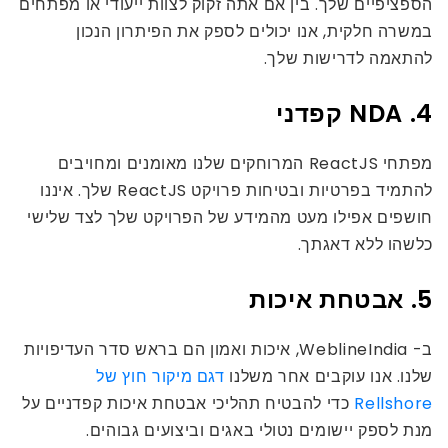
הספציפיים שלך. בין אם אתה זקוק לצוות ייעודי או מפתחים
במשרה חלקית, אנו יכולים לספק את הפיתרון הנכון
להתאמה לדרישות שלך.
4. NDA קפדני
מפתחי ReactJS המרוחקים שלנו מאומנים ומחויבים
להתמיד בפרטיות ובטיחות פרויקט ReactJS שלך. איננו
חושפים אפילו מעט מהמידע של הפרויקט שלך לצד שלישי
כלשהו ללא דאגתך.
5. אבטחת איכות
ב- WeblineIndia, איכות ואמון הם בראש סדר העדיפויות
שלנו. אנו עוקבים אחר משלנו
דגם מיקור חוץ של
Rellshore
כדי להבטיח תהליכי אבטחת איכות קפדניים על
מנת לספק יישומים נטולי באגים וביצועים גבוהים.