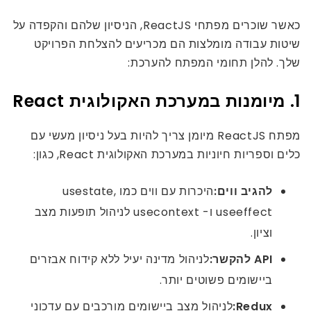
כאשר שוכרים מפתחי ReactJS, הניסיון שלהם והקפדה על
שיטות עבודה מומלצות הם מכריעים להצלחת הפרויקט
שלך. להלן תחומי המפתח להערכת:
1. מיומנות במערכת האקולוגית React
מפתח ReactJS מיומן צריך להיות בעל ניסיון מעשי עם
כלים וספריות חיוניות במערכת האקולוגית React, כגון:
להגיב ווים:
היכרות עם ווים כמו usestate,
useeffect ו- usecontext לניהול תופעות מצב
וציון.
API להקשר:
לניהול מדינה יעיל ללא קידוח אבזרים
ביישומים פשוטים יותר.
Redux:
לניהול מצב ביישומים מורכבים עם עדכוני