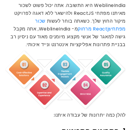
WeblineIndia היא התשובה. אתה יכול פשוט לשכור
מאיתנו מפתחי ReactJS ולהישאר ללא דאגה לפרויקט
מיקור החוץ שלך. כשאתה בוחר לעשות
שכור
מפתחיReactjs מרחוק
מ- WeblineIndia, אתה מקבל
גישה למאגר של אנשי מקצוע מיומנים מאוד עם ניסיון רב
בבניית פתרונות אפליקציות אינטרנט ונייד איכותי.
להלן כמה יתרונות של עבודה איתנו: