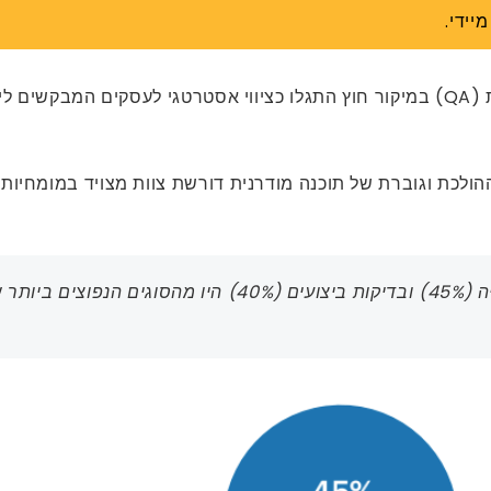
יידי.
בנוף פיתוח התוכנה המהיר של היום, בדיקות אבטחת איכות (QA) במיקור חוץ התגלו כציוו
פק, המורכבות ההולכת וגוברת של תוכנה מודרנית דורשת צוות מצויד במ
על פי נתוני גרטנר, בדיקת API (56%), בדיקות אינטגרציה (45%