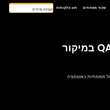
שכור מפתחים
חוּג הַלְקוּחוֹת
הערכה מיידית
צרו קשר
גישה ראשונה של AI
שכור מפתחים
מיומנויות ה-QA המתקדמות שיש לחפש בצוות QA במיקור
הצעת מחיר בחינם
חל ממומחיות באוטומציה