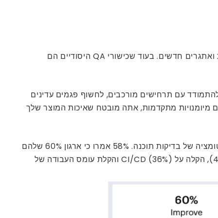
המערכת האקולוגית לפיתוח תוכנה נמצאת במצב תמידי של אבולוציה, המסומנת על ידי הופעתן של טכנולוגיות, מתודולוגיות ואתגרים חדשים. בעוד שכישורי QA היסודיים הם
ת ניסיון רב ומחויבות ללמידה מתמשכת, מציידים את מהנדסי ה- QA בחריפות כדי להתמודד עם תרחישים מורכבים, לחשוף פגמים עדינים
 מיומנויות מתקדמות, אתה מובטח שאיכות המוצר שלך
. קהילת עמיתים של גרטנר מדווחת כי 60% מהנשאלים אמרו כי שיפור איכות המוצר הוא בין הסיבות של הארגון שלהם לאוטומציה של בדיקות תוכנה. 58% אמרו כי ארגון 60% שלהם
הושפע מהרצון להגדיל את מהירות הפריסה. סיבות נפוצות אחרות לאוטומציה של בדיקות כללו שיפור זריזות מחלקתית (41%), הקלה על CI/CD (36%) והקלת עומס העבודה של