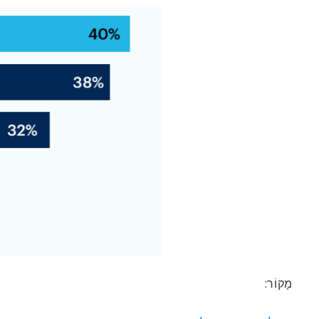
מָקוֹר: