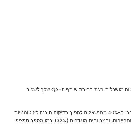
מדריך מקיף זה מתעמק במיומנויות המתקדמות המייחדות צוותי QA מיקור חוץ מהשורה הראשונה, ומאפשר לך לקבל החלטות מושכלות בעת בחירת שותף ה-QA שלך לשכור
הקהילה עוד ערכה סקר ששאל מתי במהלך מחזור פיתוח התוכנה הם הופכים את בדיקות התוכנה לאוטומטיות. המשיבים בחרו ב-40% מהנשאלים להפוך בדיקות תוכנה לאוטומטיות
ברציפות במהלך מחזור הפיתוח שלהם. אפשרויות תזמון נפוצות אחרות נכללו באבני דרך מוגדרות (38%), כמו לפני 40% התחייבות, ובמרווחים מוגדרים (32%), כמו מספר ספציפי