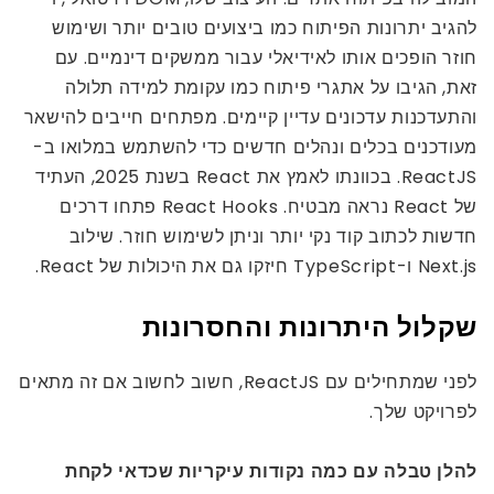
להגיב יתרונות הפיתוח כמו ביצועים טובים יותר ושימוש
חוזר הופכים אותו לאידיאלי עבור ממשקים דינמיים. עם
זאת, הגיבו על אתגרי פיתוח כמו עקומת למידה תלולה
והתעדכנות עדכונים עדיין קיימים. מפתחים חייבים להישאר
מעודכנים בכלים ונהלים חדשים כדי להשתמש במלואו ב-
ReactJS. בכוונתו לאמץ את React בשנת 2025, העתיד
של React נראה מבטיח. React Hooks פתחו דרכים
חדשות לכתוב קוד נקי יותר וניתן לשימוש חוזר. שילוב
Next.js ו-TypeScript חיזקו גם את היכולות של React.
שקלול היתרונות והחסרונות
לפני שמתחילים עם ReactJS, חשוב לחשוב אם זה מתאים
לפרויקט שלך.
להלן טבלה עם כמה נקודות עיקריות שכדאי לקחת