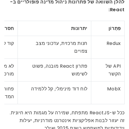
להלן השוואה של פתרונות ניהול מדינה פופולריים ב-
React:
פִּתָרוֹן
יתרונות
חסרונו
Redux
חנות מרכזית, עדכוני מצב
קוד לוח
צפויים
API של
פתרון React מובנה, פשוט
לא מתאי
הקשר
לשימוש
מורכב
MobX
לוח דוד מינימלי, קל ללמידה
פחות של
המדינה
ככל ש-ReactJS מתפתח, שמירה על מגמות היא חיונית.
זה יעזור לבנות אפליקציות אינטרנט מודרניות, יעילות
וידידותיות למשתמש בשנת 2025 ואילך.