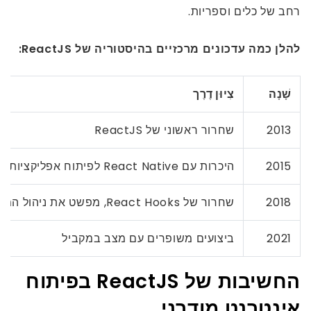
רחב של כלים וספריות.
להלן כמה עדכונים מרכזיים בהיסטוריה של ReactJS:
שָׁנָה
צִיוּן דֶרֶך
2013
שחרור ראשוני של ReactJS
2015
היכרות עם React Native לפיתוח אפליקציות לנייד
2018
שחרור של React Hooks, מפשט את ניהול המדינה
2021
ביצועים משופרים עם מצב במקביל
החשיבות של ReactJS בפיתוח
אינטרנט מודרני