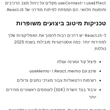
useEffect ו-useContext מקלים על ניהול מצב הרכיבים
ותופעות הלוואי. הם המפתח לפיתוח מודרני של ReactJS.
טכניקות מיטוב ביצועים משופרות
ל-ReactJS יש דרכים רבות להפוך את האפליקציות שלך
למהירות יותר. כמה אסטרטגיות מובילות בשנת 2025
כוללות:
פיצול קוד וטעינה עצלה
שינון עם React.memo ו-useMemo
רשימות וירטואליות עבור מערכי נתונים גדולים
עיבוד בצד השרת (SSR) לעומסים ראשוניים מהירים
יותר