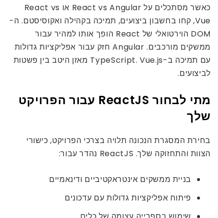
כאשר מסתכלים על React vs Angular או React vs
Vue, קחו בחשבון ביצועים, תמיכה בקהילה ואקוסיסטם. ה-
DOM הוירטואלי של React הופך אותו למהיר עבור
ממשקים מורכבים. Angular חזק עבור אפליקציות גדולות
עם תמיכה ב-TypeScript. Vue.js מאזן היטב בין פשטות
לביצועים.
מתי לבחור ReactJS עבור הפרויקט
שלך
בחירת המסגרת הנכונה תלויה בצרכי הפרויקט, כישורי
הצוות והתחזוקה שלך. ReactJS נהדר עבור:
בניית ממשקים אינטראקטיביים ודינאמיים
פיתוח אפליקציות גדולות עם עדכונים
שימוש בספרייה עצומה של כלים