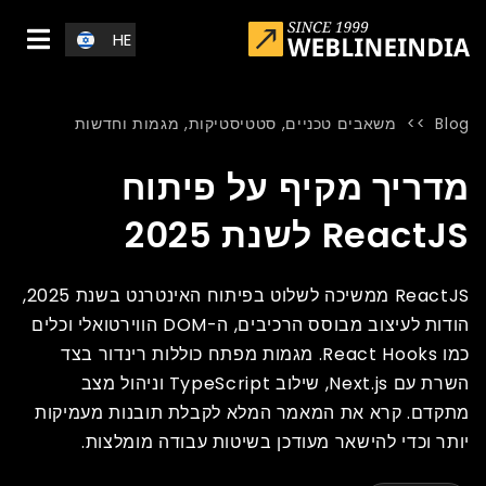
Skip to main conten
HE
Blog
>>
משאבים טכניים
,
סטטיסטיקות, מגמות וחדשות
Blog
»
Home
»
מדריך מקיף על פיתוח ReactJS לשנת 2025
מדריך מקיף על פיתוח
ReactJS לשנת 2025
ReactJS ממשיכה לשלוט בפיתוח האינטרנט בשנת 2025,
הודות לעיצוב מבוסס הרכיבים, ה-DOM הווירטואלי וכלים
כמו React Hooks. מגמות מפתח כוללות רינדור בצד
השרת עם Next.js, שילוב TypeScript וניהול מצב
מתקדם. קרא את המאמר המלא לקבלת תובנות מעמיקות
יותר וכדי להישאר מעודכן בשיטות עבודה מומלצות.