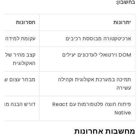
בחשבון:
יתרונות
חסרונות
ארכיטקטורה מבוססת רכיבים
עקומת למידה תל
DOM וירטואלי לעדכונים יעילים
קצב מהיר של שי
האקולוגית
תמיכה במערכת אקולוגית וקהילה
מבחר עצום של כ
עשירה
פיתוח חוצה פלטפורמות עם React
דורש הבנה מוצקה של pt
Native
מחשבות אחרונות