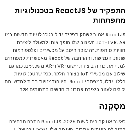
התפקיד של ReactJS בטכנולוגיות
מתפתחות
ReactJS אמור לשחק תפקיד גדול בטכנולוגיות חדשות כמו
VR, AR ו-IoT. העיצוב שלו הופך אותו למעולה ליצירת
חוויות סוחפות. זה עובד היטב על מכשירים ופלטפורמות
שונות. הגמישות וההרחבה של React מאפשרות למפתחים
למנף את כוחה ביצירת יישומי VR ו-AR משכנעים, כמו גם
שילוב עם מכשירי IoT בצורה חלקה. ככל שהטכנולוגיות
הללו יגדלו, למפתחי React יהיו הזדמנויות רבות לחדש. הם
יכולים לעזור ביצירת פתרונות חדשים בתחומים אלה.
מַסְקָנָה
כאשר אנו קרובים לשנת 2025, ReactJS נותרה הבחירה
המובילה בפיתוח אתרים. העיצוב שלו, DOM וירטואלי, ו