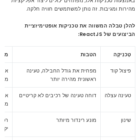
באמצעות טכניקות אלו, מפתחים יכולים ליצור אפליקציות
מהירות ומגיבות. זה נותן למשתמשים חוויה חלקה.
להלן טבלה המשווה את טכניקות אופטימיזציית
הביצועים של ReactJS:
טֶכנִיקָה
הטבות
מקר
פיצול קוד
מפחית את גודל החבילה, טעינה
אפלי
ראשונית מהירה יותר
מספ
טעינה עצלה
דוחה טעינה של רכיבים לא קריטיים
אין 
מייד
שינון
מונע רינדור מיותר
רכיב
יקרי