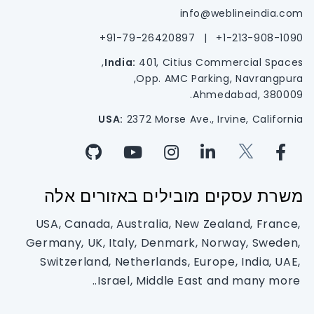
info@weblineindia.com
91-79-26420897+
|
1-213-908-1090+
India:
401, Citius Commercial Spaces,
Opp. AMC Parking, Navrangpura,
Ahmedabad, 380009.
USA:
2372 Morse Ave., Irvine, California
משרת עסקים מובילים באזורים אלה
USA, Canada, Australia, New Zealand, France,
Germany, UK, Italy, Denmark, Norway, Sweden,
Switzerland, Netherlands, Europe, India, UAE,
Israel, Middle East and many more..