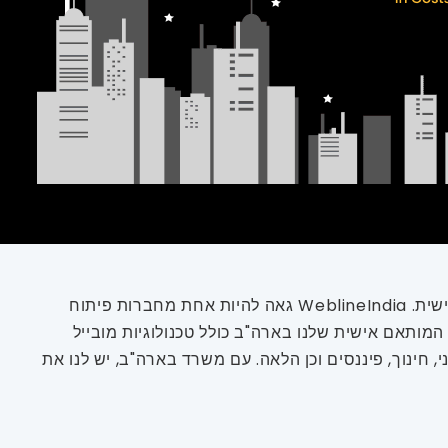
בהשוואה לשוק העולמי, רוב ההכנסות - בסביבות 363.40 מיליארד דולר - יופקו בארצות הברית לפיתוח תוכנה מותאמת אישית. WeblineIndia גאה להיות אחת מחברות פיתוח
מותאם אישית שלנו בארה"ב כולל טכנולוגיות מובייל
 חינוך, פיננסים וכן הלאה. עם משרד בארה"ב, יש לנו את