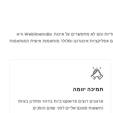
יזמים מודרניים הם מוזרים לגבי מה שהם רוצים. בין אם הוא סטארט-אפ בארה"ב או מיזם מבוסס, לכל עסק יש דרישות ייחודיות והם לא מתפשרים על איכות. WeblineIndia היא
מ-25 שנות ניסיון בשירות ארגונים גלובליים עם אפליקציות אינטרנט וסלולר מותאמות אישית המותאמות
תמיכה יזומה
ארגונים רוצים פרואקטיביות בזיהוי ופתרון בעיות
וחששות פוטנציאליים לפני שהם הופכים