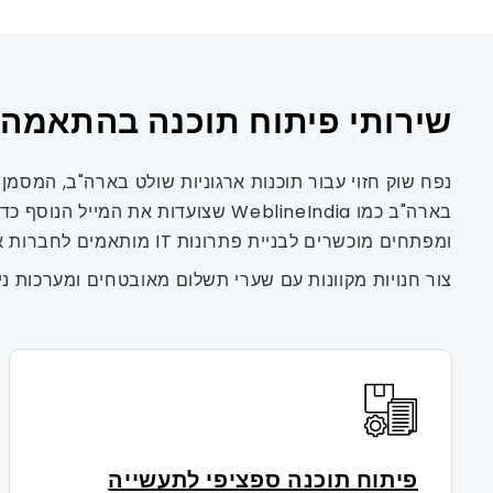
שירותי פיתוח תוכנה בהתאמה 
בארה"ב כמו WeblineIndia שצועדות 
ומפתחים מוכשרים לבניית פתרונות IT מותאמים לחברות אמריקאיות. מייעוץ לפיתוח תוכנה מותאם אישית ועד לביצוע הרעיון שלך - יש לנו שירותים של 360 מעלות.
צור חנויות מקוונות עם שערי תשלום מאובטחים ומערכות נ
פיתוח תוכנה ספציפי לתעשייה