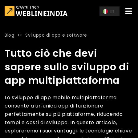
Skip to main content
IT
Blog
>>
Sviluppo di app e software
Home
»
Blog
»
Tutto ciò che devi sapere sullo sviluppo di ap
Tutto ciò che devi
sapere sullo sviluppo di
app multipiattaforma
Lo sviluppo di app mobile multipiattaforma
consente a un'unica app di funzionare
perfettamente su più piattaforme, riducendo
tempi e costi di sviluppo. In questo articolo,
esploreremo i suoi vantaggi, le tecnologie chiave