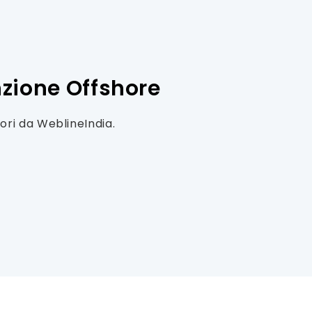
nzione Offshore
ori da WeblineIndia.