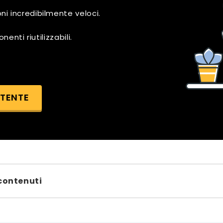
i incredibilmente veloci.
enti riutilizzabili.
UTENTE
 contenuti