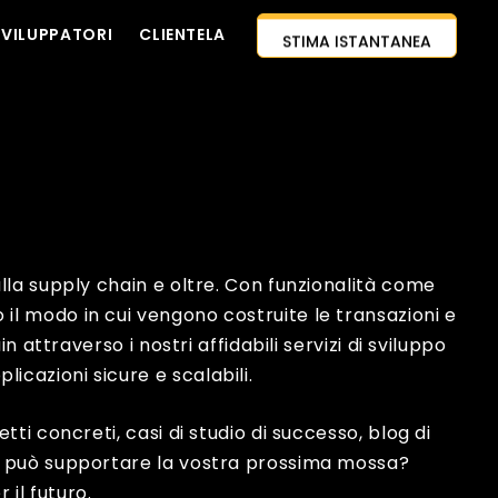
SVILUPPATORI
CLIENTELA
STIMA ISTANTANEA
PROGETTO
CONTATTACI
APPROCCIO AI-PRIMO
ASSUMI SVILUPPATORI
CITAZIONE GRATUITA
 alla supply chain e oltre. Con funzionalità come
 il modo in cui vengono costruite le transazioni e
 attraverso i nostri affidabili servizi di sviluppo
icazioni sicure e scalabili.
i concreti, casi di studio di successo, blog di
in può supportare la vostra prossima mossa?
 il futuro.