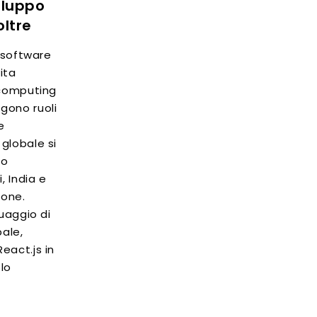
iluppo
oltre
o software
ita
 computing
gono ruoli
e
globale si
mo
, India e
ione.
guaggio di
ale,
eact.js in
olo