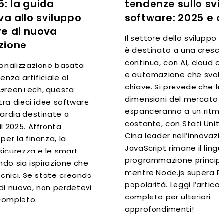
5: la guida
tendenze sullo sv
iva allo sviluppo
software: 2025 e 
re di nuova
Il settore dello svilupp
zione
è destinato a una cresc
continua, con AI, cloud
sonalizzazione basata
e automazione che svol
igenza artificiale al
chiave. Si prevede che l
GreenTech, questa
dimensioni del mercato 
stra dieci idee software
espanderanno a un rit
uardia destinate a
costante, con Stati Uniti
l 2025. Affronta
Cina leader nell’innovaz
per la finanza, la
JavaScript rimane il lin
 sicurezza e le smart
programmazione princip
endo sia ispirazione che
mentre Node.js supera R
ecnici. Se state creando
popolarità. Leggi l’artic
di nuovo, non perdetevi
completo per ulteriori
 completo.
approfondimenti!