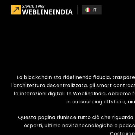
Skip to main content
IT
La blockchain sta ridefinendo fiducia, trasparen
l'architettura decentralizzata, gli smart contrac
le interazioni digitali. In WeblineIndia, abbiamo
in outsourcing offshore, ai
Questa pagina riunisce tutto ciò che riguarda 
esperti, ultime novità tecnologiche e podc
Costruia