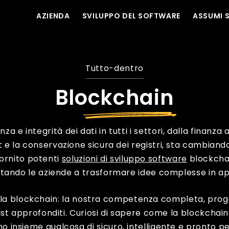
AZIENDA
SVILUPPO DEL SOFTWARE
ASSUMI 
Tutto-dentro
Blockchain
za e integrità dei dati in tutti i settori, dalla finanza
t e la conservazione sicura dei registri, sta cambiando
 fornito potenti
soluzioni di sviluppo software
blockchain
utando le aziende a trasformare idee complesse in appl
la blockchain: la nostra competenza completa, progett
ast approfonditi. Curiosi di sapere come la blockcha
mo insieme
qualcosa di sicuro, intelligente e pronto per