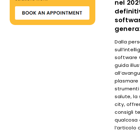
nel 202
definit
softwa
genera
Dalla per
sull’intell
software 
guida illu
all’avang
plasmare i
strumenti 
salute, la
city, offr
consigli t
qualcosa 
l’articolo