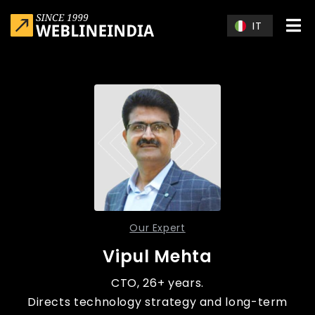
Skip to main content
IT
Our Expert
Vipul Mehta
CTO, 26+ years.
Directs technology strategy and long-term