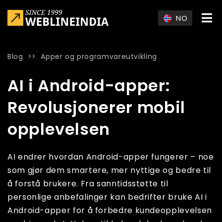
Skip to main content
NO
Blog
>>
Apper og programvareutvikling
Home
»
Blog
»
AI i Android-apper: Revolusjonerer mobil opp
AI i Android-apper:
Revolusjonerer mobil
opplevelsen
AI endrer hvordan Android-apper fungerer – noe
som gjør dem smartere, mer nyttige og bedre til
å forstå brukere. Fra sanntidsstøtte til
personlige anbefalinger kan bedrifter bruke AI i
Android-apper for å forbedre kundeopplevelsen