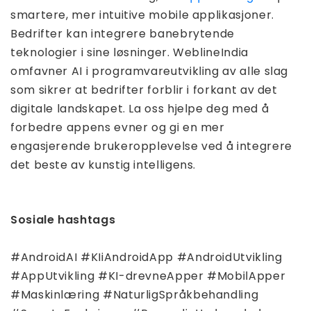
smartere, mer intuitive mobile applikasjoner.
Bedrifter kan integrere banebrytende
teknologier i sine løsninger. WeblineIndia
omfavner AI i programvareutvikling av alle slag
som sikrer at bedrifter forblir i forkant av det
digitale landskapet. La oss hjelpe deg med å
forbedre appens evner og gi en mer
engasjerende brukeropplevelse ved å integrere
det beste av kunstig intelligens.
Sosiale hashtags
#AndroidAI #KIiAndroidApp #AndroidUtvikling
#AppUtvikling #KI-drevneApper #MobilApper
#Maskinlæring #NaturligSpråkbehandling