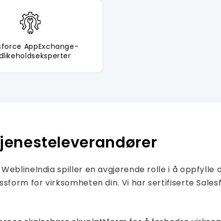
sforce AppExchange-
dlikeholdseksperter
tjenesteleverandører
WeblineIndia spiller en avgjørende rolle i å oppfyll
form for virksomheten din. Vi har sertifiserte Salesfo