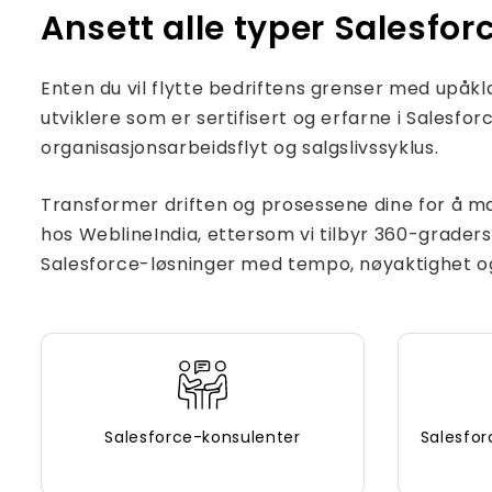
Ansett alle typer Salesfo
Enten du vil flytte bedriftens grenser med upåkla
utviklere som er sertifisert og erfarne i Salesf
organisasjonsarbeidsflyt og salgslivssyklus.
Transformer driften og prosessene dine for å m
hos WeblineIndia, ettersom vi tilbyr 360-grade
Salesforce-løsninger med tempo, nøyaktighet og
Salesforce-konsulenter
Salesfor