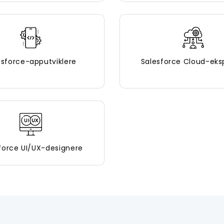
esforce-apputviklere
Salesforce Cloud-eks
force UI/UX-designere