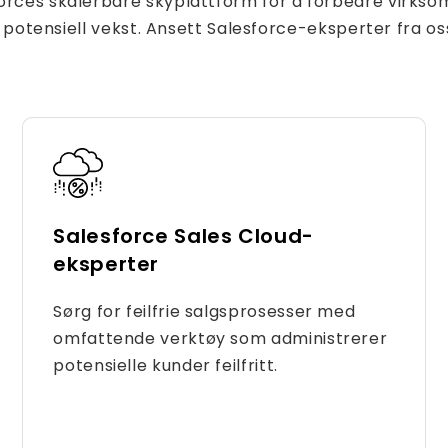
orces skalerbare skyplattform for å forbedre virkso
or potensiell vekst. Ansett Salesforce-eksperter fra 
Salesforce Sales Cloud-
eksperter
Sørg for feilfrie salgsprosesser med
omfattende verktøy som administrerer
potensielle kunder feilfritt.