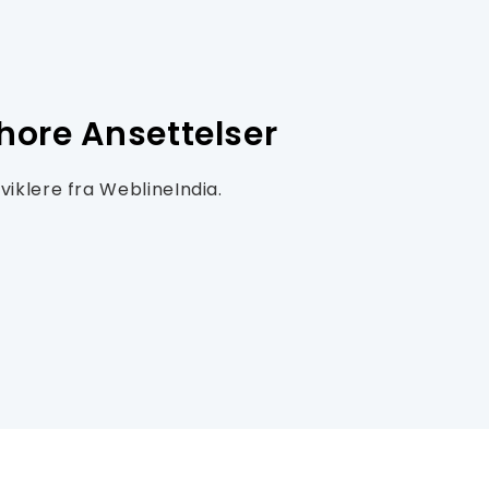
hore Ansettelser
klere fra WeblineIndia.