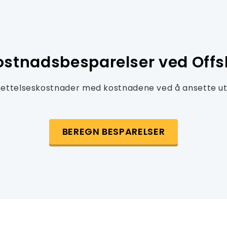
Kostnadsbesparelser ved Offs
ettelseskostnader med kostnadene ved å ansette utvi
BEREGN BESPARELSER