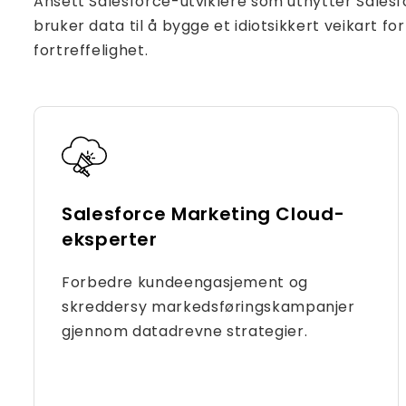
Ansett Salesforce-utviklere som utnytter Salesf
bruker data til å bygge et idiotsikkert veikart f
fortreffelighet.
Salesforce Marketing Cloud-
eksperter
Forbedre kundeengasjement og
skreddersy markedsføringskampanjer
gjennom datadrevne strategier.