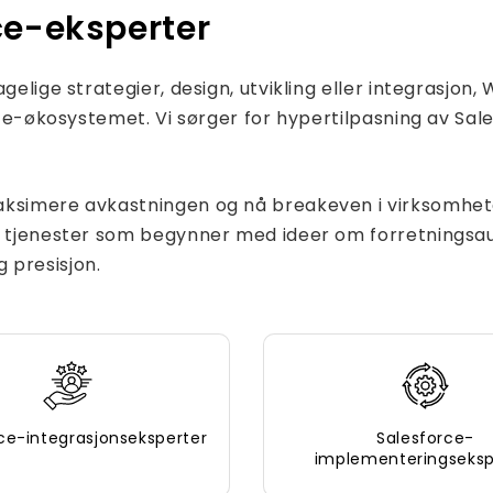
rce-eksperter
gelige strategier, design, utvikling eller integrasjon,
orce-økosystemet. Vi sørger for hypertilpasning av Sa
aksimere avkastningen og nå breakeven i virksomhete
rs tjenester som begynner med ideer om forretningsa
 presisjon.
ce-integrasjonseksperter
Salesforce-
implementeringseksp