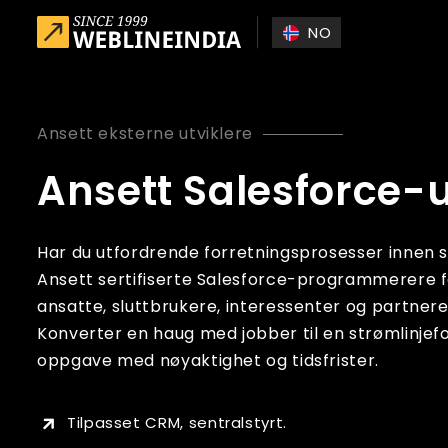
Skip to main content
NO
Ansett eksterne utviklere
Ansett Salesforce-u
Har du utfordrende forretningsprosesser innen sal
Ansett sertifiserte Salesforce-programmerere for
ansatte, sluttbrukere, interessenter og partner
Konverter en haug med jobber til en strømlinjef
oppgave med nøyaktighet og tidsfrister.
Tilpasset CRM, sentralstyrt.