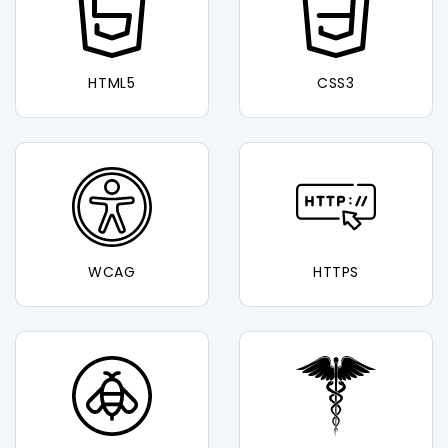
HTML5
CSS3
WCAG
HTTPS