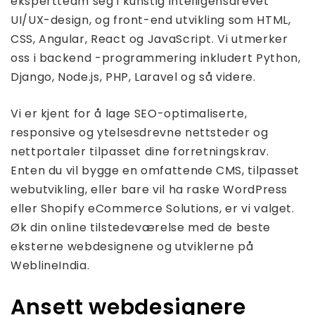
ekspertteam seg i kunstig intelligensdrevet
UI/UX-design, og front-end utvikling som HTML,
CSS, Angular, React og JavaScript. Vi utmerker
oss i backend -programmering inkludert Python,
Django, Node.js, PHP, Laravel og så videre.
Vi er kjent for å lage SEO-optimaliserte,
responsive og ytelsesdrevne nettsteder og
nettportaler tilpasset dine forretningskrav.
Enten du vil bygge en omfattende CMS, tilpasset
webutvikling, eller bare vil ha raske WordPress
eller Shopify eCommerce Solutions, er vi valget.
Øk din online tilstedeværelse med de beste
eksterne webdesignene og utviklerne på
WeblineIndia.
Ansett webdesignere