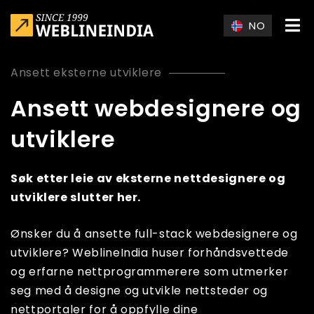
Skip to main content
NO
Ansett eksterne utviklere
Ansett webdesignere og
utviklere
Søk etter leie av eksterne nettdesignere og
utviklere slutter her.
Ønsker du å ansette full-stack webdesignere og
utviklere? WeblineIndia huser forhåndsvettede
og erfarne nettprogrammerere som utmerker
seg med å designe og utvikle nettsteder og
nettportaler for å oppfylle dine