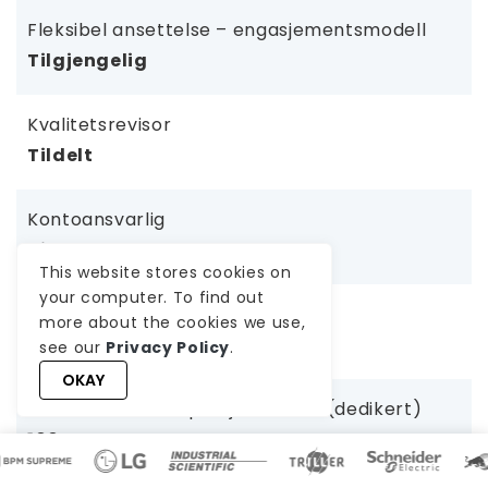
Fleksibel ansettelse – engasjementsmodell
Tilgjengelig
Kvalitetsrevisor
Tildelt
Kontoansvarlig
Tildelt
This website stores cookies on
your computer. To find out
Prosjektleder
more about the cookies we use,
Tildelt
see our
Privacy Policy
.
OKAY
Jobber KUN med prosjektet ditt (dedikert)
100%