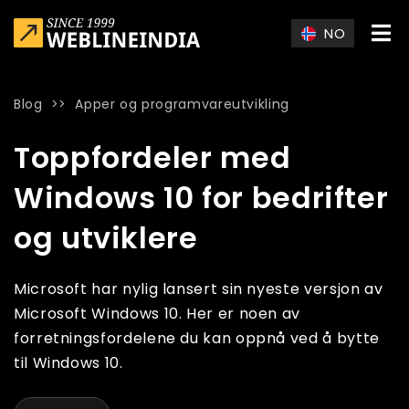
Skip to main content
NO
Blog
>>
Apper og programvareutvikling
Home
»
Blog
»
Toppfordeler med Windows 10 for bedrifter og 
Toppfordeler med
Windows 10 for bedrifter
og utviklere
Microsoft har nylig lansert sin nyeste versjon av
Microsoft Windows 10. Her er noen av
forretningsfordelene du kan oppnå ved å bytte
til Windows 10.