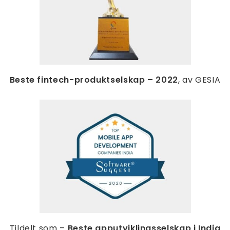
Beste fintech-produktselskap – 2022
, av GESIA
Tildelt som –
Beste apputviklingsselskap i India