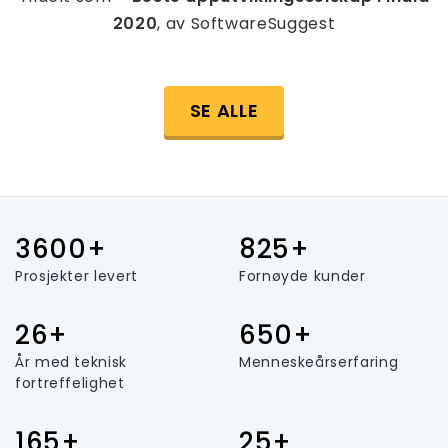
2020
, av SoftwareSuggest
SE ALLE
3600+
825+
Prosjekter levert
Fornøyde kunder
26+
650+
År med teknisk
Menneskeårserfaring
fortreffelighet
165+
25+