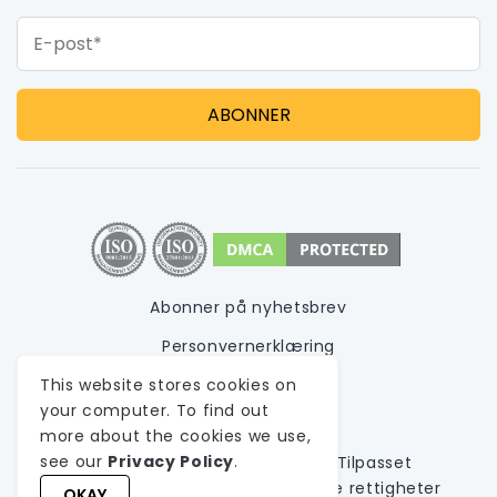
E-post*
Abonner på nyhetsbrev
Personvernerklæring
This website stores cookies on
Vilkår for bruk
your computer. To find out
Nettstedkart
more about the cookies we use,
see our
Privacy Policy
.
© 1999-
2026
WeblineIndia,
A
Tilpasset
programvareutviklingsselskap
. Alle rettigheter
OKAY