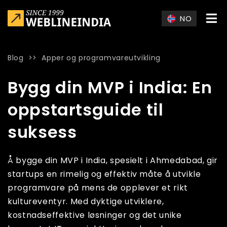
Skip to main content
NO
Blog
>>
Apper og programvareutvikling
Home
»
Blog
»
Bygg din MVP i India: En oppstartsguide til suk
Bygg din MVP i India: En
oppstartsguide til
suksess
Å bygge din MVP i India, spesielt i Ahmedabad, gir
startups en rimelig og effektiv måte å utvikle
programvare på mens de opplever et rikt
kultureventyr. Med dyktige utviklere,
kostnadseffektive løsninger og det unike