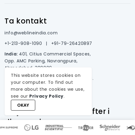
Ta kontakt
info@weblineindia.com
+1-213-908-1090
|
+91-79-26420897
India:
401, Citius Commercial Spaces,
Opp. AMC Parking, Navrangpura,
Ahmedabad, 380009.
This website stores cookies on
USA:
2372 Morse Ave., Irvine, California.
your computer. To find out
more about the cookies we use,
see our
Privacy Policy
.
OKAY
Betjener ledende bedrifter i
disse regionene
USA, Canada, Australia, New Zealand, France,