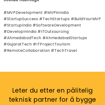
#MVPDevelopment #MVPinIndia
#StartupSuccess #TechStartups #BuildYourMVP
#StartupIndia #SoftwareDevelopment
#DevelopInIndia #ITOutsourcing
#AhmedabadTech #AhmedabadStartups
#GujaratTech #ITProjectTourism
#RemoteCollaboration #TechTravel
Leter du etter en pålitelig
teknisk partner for å bygge