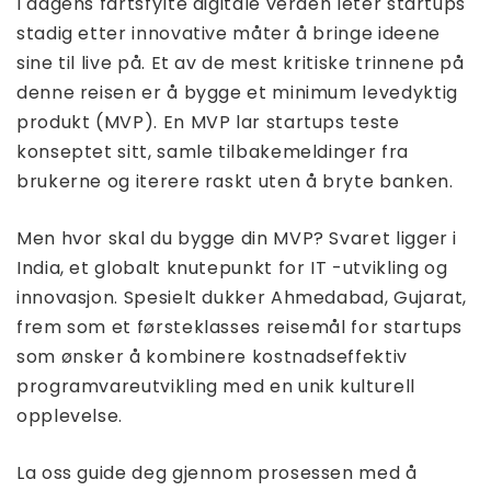
I dagens fartsfylte digitale verden leter startups
stadig etter innovative måter å bringe ideene
sine til live på. Et av de mest kritiske trinnene på
denne reisen er å bygge et minimum levedyktig
produkt (MVP). En MVP lar startups teste
konseptet sitt, samle tilbakemeldinger fra
brukerne og iterere raskt uten å bryte banken.
Men hvor skal du bygge din MVP? Svaret ligger i
India, et globalt knutepunkt for IT -utvikling og
innovasjon. Spesielt dukker Ahmedabad, Gujarat,
frem som et førsteklasses reisemål for startups
som ønsker å kombinere kostnadseffektiv
programvareutvikling med en unik kulturell
opplevelse.
La oss guide deg gjennom prosessen med å