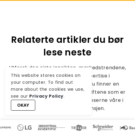
Relaterte artikler du bør
lese neste
Utforsk den siste innsikten, markedstrendene,
This website stores cookies on
forbrukernes krav og ekspertise i
your computer. To find out
kunnskapshjørnet vårt, hvor du finner en
more about the cookies we use,
skattekiste av de nyeste oppskriftene som er
see our
Privacy Policy
.
nøye sammensatt for å holde leserne våre i
OKAY
forkant av teknologibransjen.