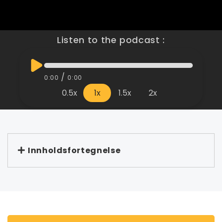
Listen to the podcast :
/
0:00
0:00
0.5x
1x
1.5x
2x
Innholdsfortegnelse