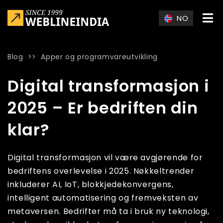
Skip to main content
NO
Blog
>>
Apper og programvareutvikling
Home
»
Blog
»
Digital transformasjon i 2025 – Er bedriften din
Digital transformasjon i
2025 – Er bedriften din
klar?
Digital transformasjon vil være avgjørende for
bedriftens overlevelse i 2025. Nøkkeltrender
inkluderer AI, IoT, blokkjedekonvergens,
intelligent automatisering og fremveksten av
metaversen. Bedrifter må ta i bruk ny teknologi,