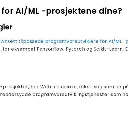
 for AI/ML -prosjektene dine?
gier
å
Ansett tilpassede programvareutviklere for AI/ML -
or eksempel Tensorflow, Pytorch og Scikit-Learn. D
-prosjekter, har Weblineindia etablert seg som en pål
 skreddersydde programvareutviklingstjenester som h