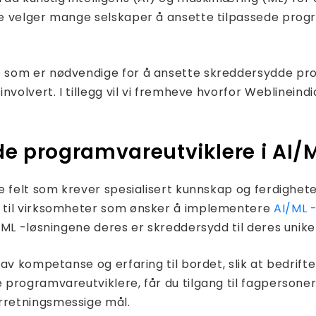
 velger mange selskaper å ansette tilpassede progra
som er nødvendige for å ansette skreddersydde prog
volvert. I tillegg vil vi fremheve hvorfor Weblineind
de programvareutviklere i AI/
 felt som krever spesialisert kunnskap og ferdighete
 til virksomheter som ønsker å implementere
AI/ML 
ML -løsningene deres er skreddersydd til deres unike
av kompetanse og erfaring til bordet, slik at bedrift
programvareutviklere, får du tilgang til fagpersoner 
rretningsmessige mål.