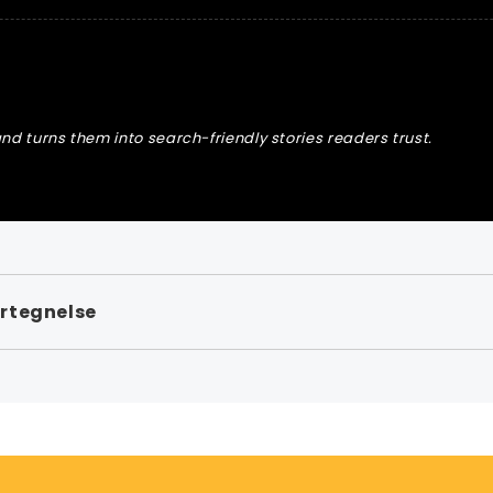
nd turns them into search-friendly stories readers trust.
rtegnelse