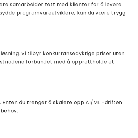
ere samarbeider tett med klienter for å levere
ersydde programvareutviklere, kan du være trygg
øsning. Vi tilbyr konkurransedyktige priser uten
dkostnadene forbundet med å opprettholde et
. Enten du trenger å skalere opp AI/ML -driften
 behov.