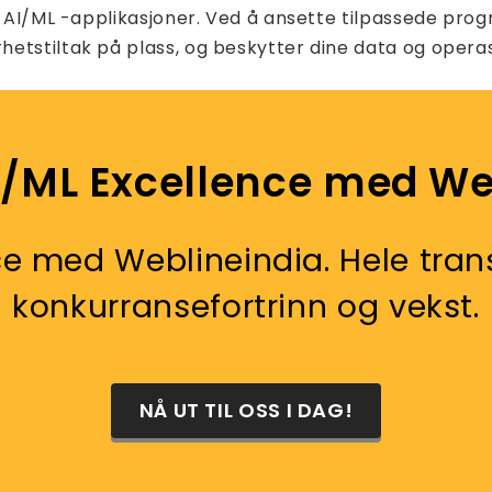
r AI/ML -applikasjoner. Ved å ansette tilpassede prog
etstiltak på plass, og beskytter dine data og operas
I/ML Excellence med We
e med Weblineindia. Hele trans
konkurransefortrinn og vekst.
NÅ UT TIL OSS I DAG!