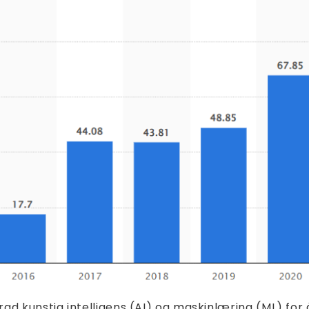
d kunstig intelligens (AI) og maskinlæring (ML) for å 