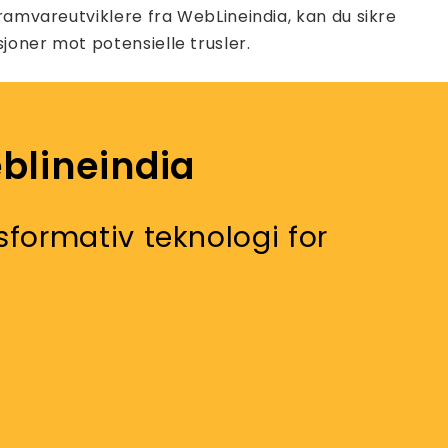
ramvareutviklere fra WebLineindia, kan du sikre
joner mot potensielle trusler.
blineindia
formativ teknologi for