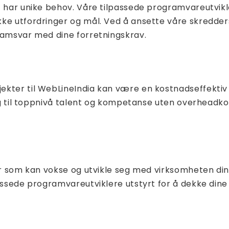
t har unike behov. Våre tilpassede programvareutvikl
kke utfordringer og mål. Ved å ansette våre skredd
samsvar med dine forretningskrav.
kter til WebLineIndia kan være en kostnadseffektiv l
gang til toppnivå talent og kompetanse uten overhea
er som kan vokse og utvikle seg med virksomheten din
passede programvareutviklere utstyrt for å dekke dine