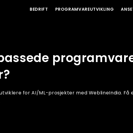
BEDRIFT
PROGRAMVAREUTVIKLING
ANSE
iklere for AI/ML-prosjekter?
lpassede programvare
r?
tviklere for AI/ML-prosjekter med WeblineIndia. Få 
.