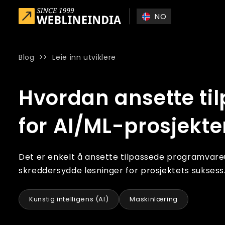
Skip to main content
NO
Blog
>>
Leie inn utviklere
Home
»
Blog
»
Hvordan ansette tilpassede programvareutv
Hvordan ansette ti
for AI/ML-prosjekte
Det er enkelt å ansette tilpassede programvareu
skreddersydde løsninger for prosjektets suksess
Kunstig intelligens (AI)
Maskinlæring