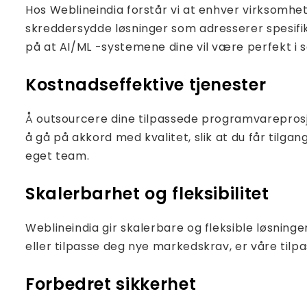
Hos Weblineindia forstår vi at enhver virksomhe
skreddersydde løsninger som adresserer spesifi
på at AI/ML -systemene dine vil være perfekt i 
Kostnadseffektive tjenester
Å outsourcere dine tilpassede programvareprosje
å gå på akkord med kvalitet, slik at du får til
eget team.
Skalerbarhet og fleksibilitet
Weblineindia gir skalerbare og fleksible løsning
eller tilpasse deg nye markedskrav, er våre til
Forbedret sikkerhet