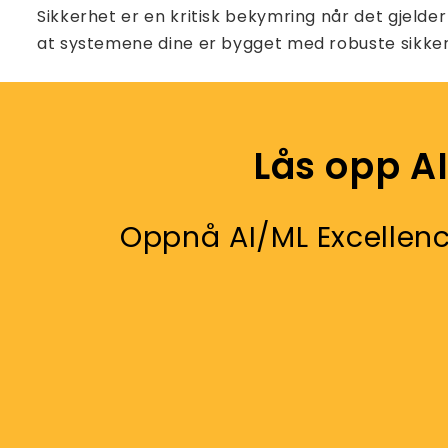
Sikkerhet er en kritisk bekymring når det gjelde
at systemene dine er bygget med robuste sikkerh
Lås opp A
Oppnå AI/ML Excellenc