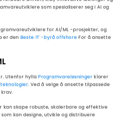
mvareutviklere som spesialiserer seg i AI og
ramvareutviklere for AI/ML -prosjekter, og
ia er den
Beste IT -byrå offshore
For å ansette
ML
r. Utenfor hylla
Programvareløsninger
klarer
-teknologier
. Ved å velge å ansette tilpassede
 krav.
er kan skape robuste, skalerbare og effektive
som kan designe, utvikle og distribuere