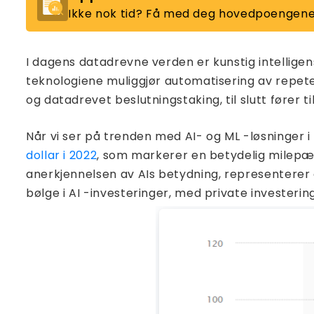
Ikke nok tid? Få med deg hovedpoengene
I dagens datadrevne verden er kunstig intellige
teknologiene muliggjør automatisering av repete
og datadrevet beslutningstaking, til slutt fører t
Når vi ser på trenden med AI- og ML -løsninger i
dollar i 2022
, som markerer en betydelig milepæl t
anerkjennelsen av AIs betydning, representerer
bølge i AI -investeringer, med private investeri