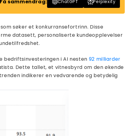
Få sammendrag:
ChatGPT
Perplexity
 som søker et konkurransefortrinn. Disse
norme datasett, personaliserte kundeopplevelser
kundetilfredshet.
e bedriftsinvesteringen i AI nesten
92 milliarder
atista. Dette tallet, et vitnesbyrd om den økende
 trenden indikerer en vedvarende og betydelig