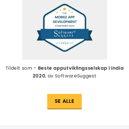
Tildelt som –
Beste apputviklingsselskap i India
2020
, av SoftwareSuggest
SE ALLE