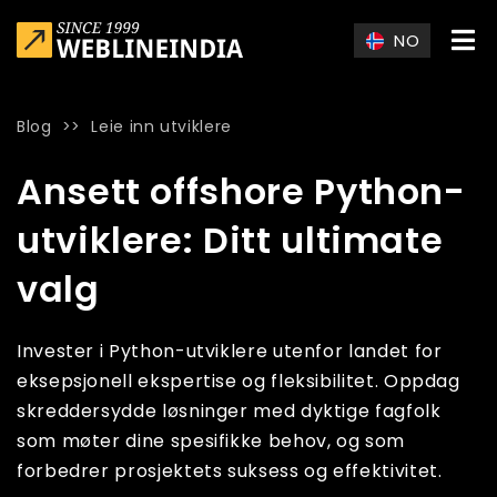
Skip to main content
NO
Blog
>>
Leie inn utviklere
Home
»
Blog
»
Ansett offshore Python-utviklere: Ditt ultimate 
Ansett offshore Python-
utviklere: Ditt ultimate
valg
Invester i Python-utviklere utenfor landet for
eksepsjonell ekspertise og fleksibilitet. Oppdag
skreddersydde løsninger med dyktige fagfolk
som møter dine spesifikke behov, og som
forbedrer prosjektets suksess og effektivitet.