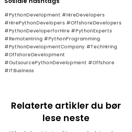
Sosiale hashtags
#PythonDevelopment #HireDevelopers
#HirePythonDevelopers #OffshoreDevelopers
#PythonDeveloperforHire #PythonExperts
#RemoteHiring #PythonProgramming
#PythonDevelopmentCompany #TechHiring
#OffshoreDevelopment
#OutsourcePythonDevelopment #Offshore
#ITBusiness
Relaterte artikler du bør
lese neste