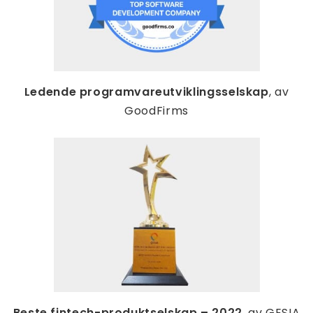
Ledende programvareutviklingsselskap
, av
GoodFirms
Beste fintech-produktselskap – 2022
, av GESIA