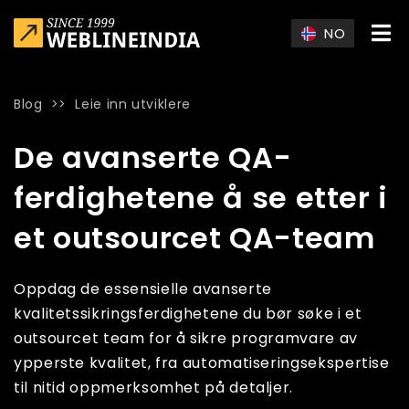
Skip to main content
NO
Blog
>>
Leie inn utviklere
Home
»
Blog
»
De avanserte QA-ferdighetene å se etter i et
De avanserte QA-
ferdighetene å se etter i
et outsourcet QA-team
Oppdag de essensielle avanserte
kvalitetssikringsferdighetene du bør søke i et
outsourcet team for å sikre programvare av
ypperste kvalitet, fra automatiseringsekspertise
til nitid oppmerksomhet på detaljer.