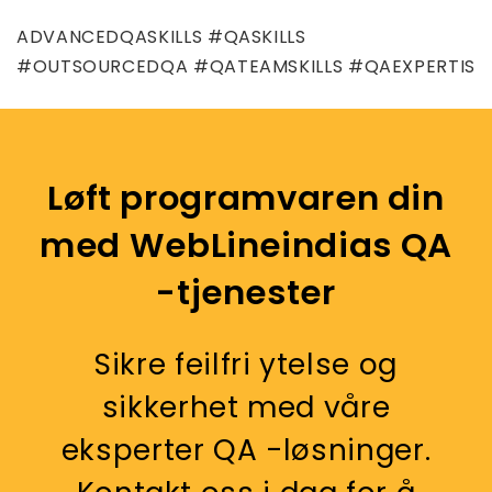
ADVANCEDQASKILLS #QASKILLS
#OUTSOURCEDQA #QATEAMSKILLS #QAEXPERTIS
Løft programvaren din
med WebLineindias QA
-tjenester
Sikre feilfri ytelse og
sikkerhet med våre
eksperter QA -løsninger.