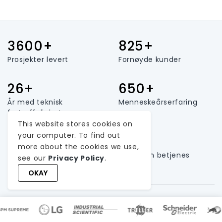
3600+
825+
Prosjekter levert
Fornøyde kunder
26+
650+
År med teknisk
Menneskeårserfaring
fortreffelighet
This website stores cookies on
your computer. To find out
165+
25+
more about the cookies we use,
Lagstørrelse
Land som betjenes
see our
Privacy Policy
.
OKAY
Ta kontakt