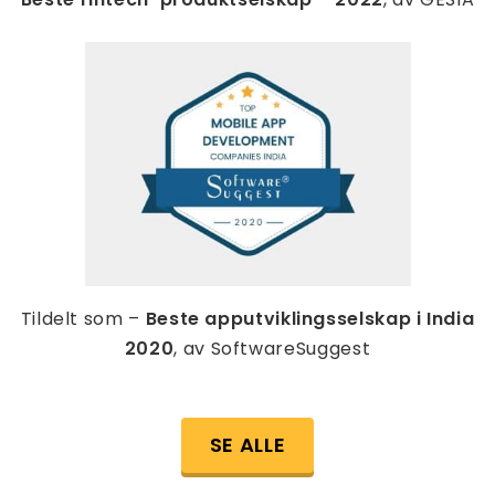
Tildelt som –
Beste apputviklingsselskap i India
2020
, av SoftwareSuggest
SE ALLE