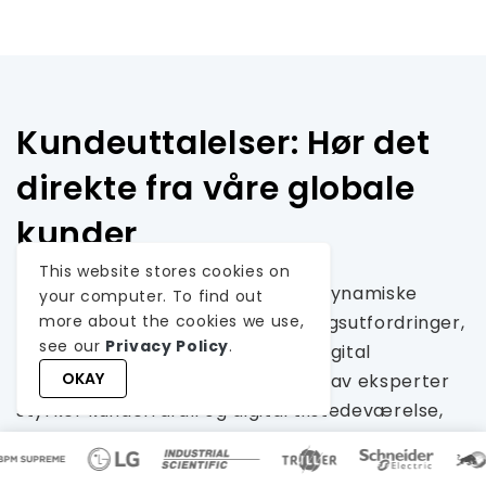
Kundeuttalelser: Hør det
direkte fra våre globale
kunder
This website stores cookies on
Våre utviklingsprosesser leverer dynamiske
your computer. To find out
more about the cookies we use,
løsninger for å håndtere forretningsutfordringer,
see our
Privacy Policy
.
optimalisere kostnader og drive digital
OKAY
transformasjon. Løsninger støttet av eksperter
styrker kundefrafall og digital tilstedeværelse,
og dokumenterte suksesshistorier fremhever
problemløsning i praksis gjennom innovative