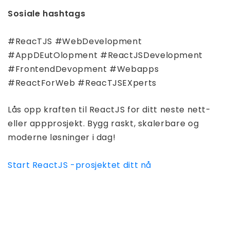
Sosiale hashtags
#ReacTJS #WebDevelopment
#AppDEutOlopment #ReactJSDevelopment
#FrontendDevopment #Webapps
#ReactForWeb #ReacTJSEXperts
Lås opp kraften til ReactJS for ditt neste nett-
eller appprosjekt. Bygg raskt, skalerbare og
moderne løsninger i dag!
Start ReactJS -prosjektet ditt nå