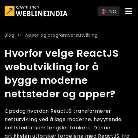
Skip to main content
NO
Blog
>>
Apper og programvareutvikling
Home
»
Blog
»
Hvorfor velge ReactJS webutvikling for å byg
Hvorfor velge ReactJS
webutvikling for å
bygge moderne
nettsteder og apper?
Oppdag hvordan ReactJS transformerer
nettutvikling ved å lage moderne, høyytende
nettsteder som fengsler brukere. Denne
artikkelen utforsker fordelene med ReactJS, fra