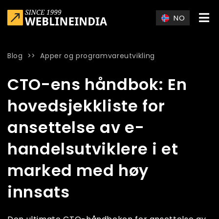
Skip to main content
NO
Blog
>>
Apper og programvareutvikling
Home
»
Blog
»
CTO-ens håndbok: En hovedsjekkliste for anset
CTO-ens håndbok: En
hovedsjekkliste for
ansettelse av e-
handelsutviklere i et
marked med høy
innsats