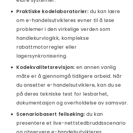
eldre systemer.
Praktiske kodelaboratorier:
du kan lære
om e-handelsutvikleres evner til å løse
problemer i den virkelige verden som
handlekurvlogikk, komplekse
rabattmotorregler eller
lagersynkronisering.
Kodekvalitetsrevisjon:
en annen vanlig
måte er å gjennomgå tidligere arbeid. Når
du ansetter e-handelsutviklere, kan du se
på deres tekniske test for lesbarhet,
dokumentasjon og overholdelse av samsvar.
Scenariobasert feilsøking:
du kan
presentere et live-nettstedbruddsscenario
og observere e-handelsutvikleres