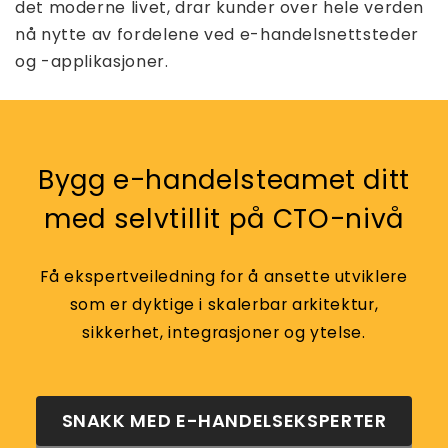
det moderne livet, drar kunder over hele verden
nå nytte av fordelene ved e-handelsnettsteder
og -applikasjoner.
Bygg e-handelsteamet ditt
med selvtillit på CTO-nivå
Få ekspertveiledning for å ansette utviklere
som er dyktige i skalerbar arkitektur,
sikkerhet, integrasjoner og ytelse.
SNAKK MED E-HANDELSEKSPERTER