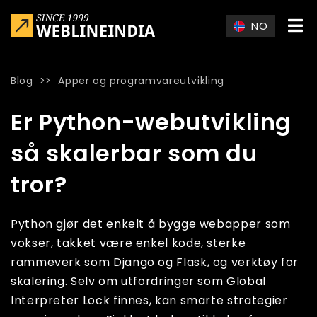
Skip to main content
NO
Blog
>>
Apper og programvareutvikling
Home
»
Blog
»
Er Python-webutvikling så skalerbar som du tr
Er Python-webutvikling
så skalerbar som du
tror?
Python gjør det enkelt å bygge webapper som
vokser, takket være enkel kode, sterke
rammeverk som Django og Flask, og verktøy for
skalering. Selv om utfordringer som Global
Interpreter Lock finnes, kan smarte strategier