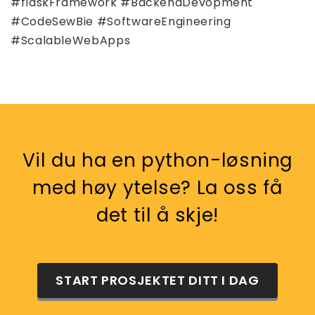
#flaskFramework #BackendDevopment
#CodeSewBie #SoftwareEngineering
#ScalableWebApps
Vil du ha en python-løsning
med høy ytelse? La oss få
det til å skje!
START PROSJEKTET DITT I DAG