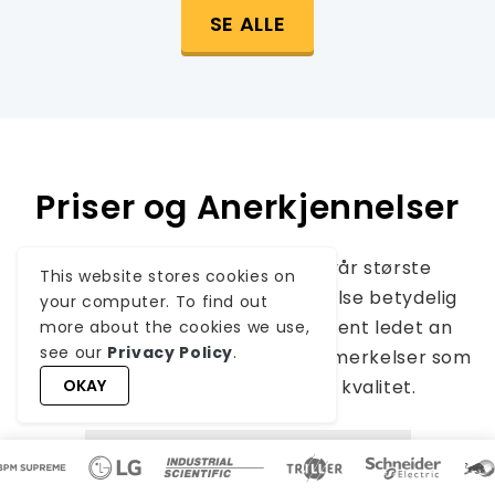
SE ALLE
Priser og Anerkjennelser
Selv om fornøyde kunder er vår største
This website stores cookies on
motivasjon, har bransjeerkjennelse betydelig
your computer. To find out
verdi. WeblineIndia har konsekvent ledet an
more about the cookies we use,
see our
Privacy Policy
.
innen teknologi, med priser og utmerkelser som
OKAY
bekrefter vår fremragende kvalitet.