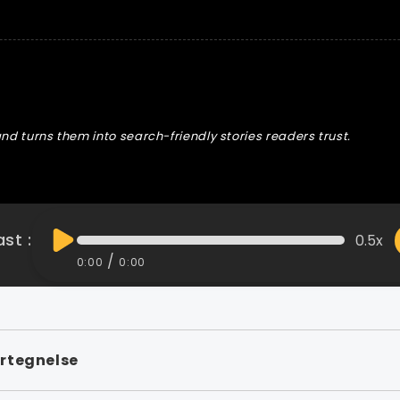
nd turns them into search-friendly stories readers trust.
st :
0.5x
/
0:00
0:00
rtegnelse