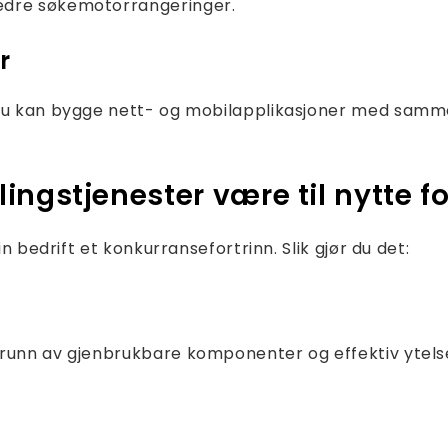
edre søkemotorrangeringer.
r
 du kan bygge nett- og mobilapplikasjoner med samm
ngstjenester være til nytte fo
in bedrift et konkurransefortrinn. Slik gjør du det:
runn av gjenbrukbare komponenter og effektiv ytelse