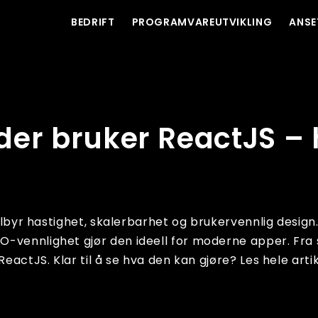
BEDRIFT
PROGRAMVAREUTVIKLING
ANSE
va hindrer deg?
teder bruker ReactJS –
tilbyr hastighet, skalerbarhet og brukervennlig design
-vennlighet gjør den ideell for moderne apper. Fra s
ReactJS. Klar til å se hva den kan gjøre? Les hele arti