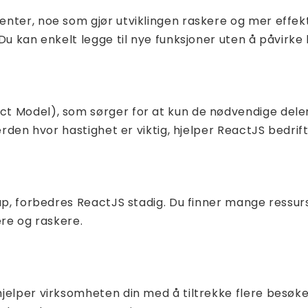
enter, noe som gjør utviklingen raskere og mer eff
Du kan enkelt legge til nye funksjoner uten å påvirke
t Model), som sørger for at kun de nødvendige delene
erden hvor hastighet er viktig, hjelper ReactJS bedrift
skap, forbedres ReactJS stadig. Du finner mange res
ere og raskere.
jelper virksomheten din med å tiltrekke flere besøk