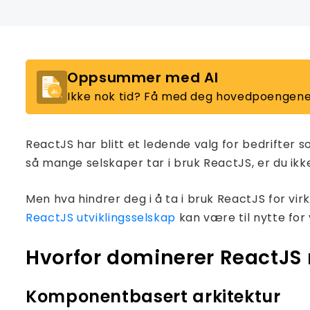
Oppsummer med AI
Ikke nok tid? Få med deg hovedpoengene
ReactJS har blitt et ledende valg for bedrifter
så mange selskaper tar i bruk ReactJS, er du ikke
Men hva hindrer deg i å ta i bruk ReactJS for vi
ReactJS utviklingsselskap
kan være til nytte for
Hvorfor dominerer ReactJS 
Komponentbasert arkitektur