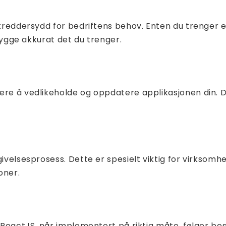
skreddersydd for bedriftens behov. Enten du trenger 
 bygge akkurat det du trenger.
ere å vedlikeholde og oppdatere applikasjonen din. Du
givelsesprosess. Dette er spesielt viktig for virksom
oner.
 ReactJS, når implementert på riktig måte, følger best