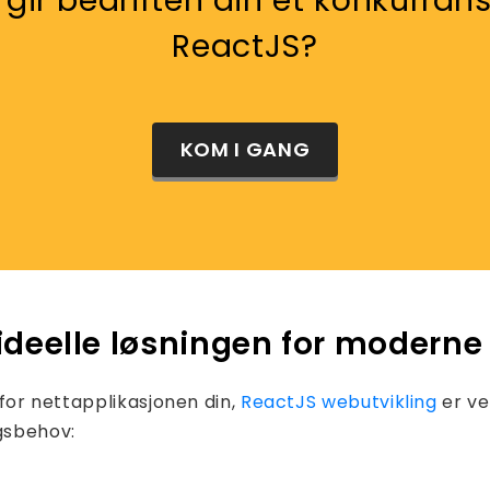
 gir bedriften din et konkurran
ReactJS?
KOM I GANG
deelle løsningen for moderne 
 for nettapplikasjonen din,
ReactJS webutvikling
er ve
ngsbehov:
st