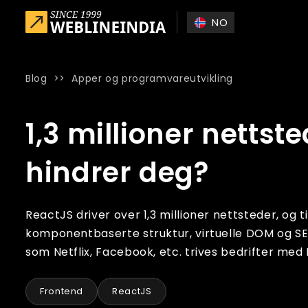
Skip to main content
NO
Blog
>>
Apper og programvareutvikling
Home
»
Blog
»
1,3 millioner nettsteder bruker ReactJS – h
1,3 millioner netts
hindrer deg?
ReactJS driver over 1,3 millioner nettsteder, og 
komponentbaserte struktur, virtuelle DOM og SEO
som Netflix, Facebook, etc. trives bedrifter med 
Frontend
ReactJS