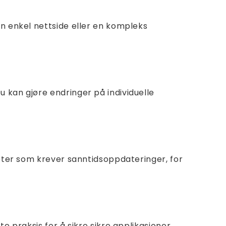
en enkel nettside eller en kompleks
 kan gjøre endringer på individuelle
heter som krever sanntidsoppdateringer, for
e praksis for å sikre sikre applikasjoner.