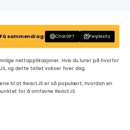
Få sammendrag:
ChatGPT
Perplexity
lige nettapplikasjoner. Hvis du lurer på hvorfor
JS, og dette tallet vokser hver dag.
kene til at ReactJS er så populært, hvordan en
spunktet for å omfavne ReactJS.