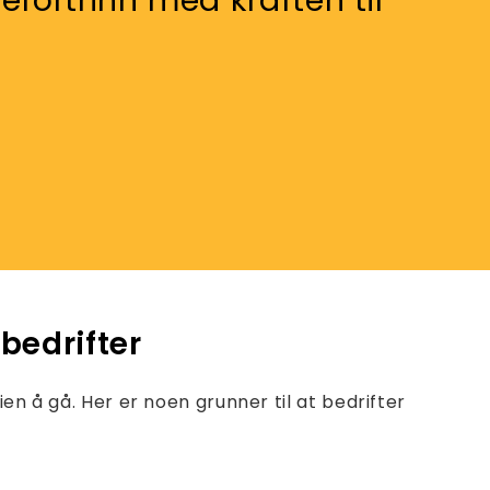
sefortrinn med kraften til
bedrifter
ien å gå. Her er noen grunner til at bedrifter