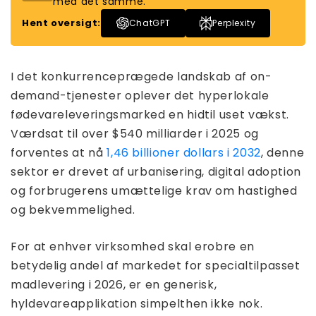
med det samme.
Hent oversigt:
ChatGPT
Perplexity
I det konkurrenceprægede landskab af on-
demand-tjenester oplever det hyperlokale
fødevareleveringsmarked en hidtil uset vækst.
Værdsat til over $540 milliarder i 2025 og
forventes at nå
1,46 billioner dollars i 2032
, denne
sektor er drevet af urbanisering, digital adoption
og forbrugerens umættelige krav om hastighed
og bekvemmelighed.
For at enhver virksomhed skal erobre en
betydelig andel af markedet for specialtilpasset
madlevering i 2026, er en generisk,
hyldevareapplikation simpelthen ikke nok.