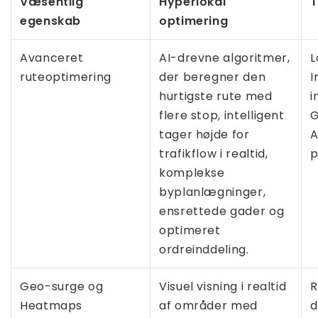
Væsentlig
Hyperlokal
T
egenskab
optimering
Avanceret
AI-drevne algoritmer,
L
ruteoptimering
der beregner den
I
hurtigste rute med
i
flere stop, intelligent
G
tager højde for
A
trafikflow i realtid,
p
komplekse
byplanlægninger,
ensrettede gader og
optimeret
ordreinddeling.
Geo-surge og
Visuel visning i realtid
R
Heatmaps
af områder med
d