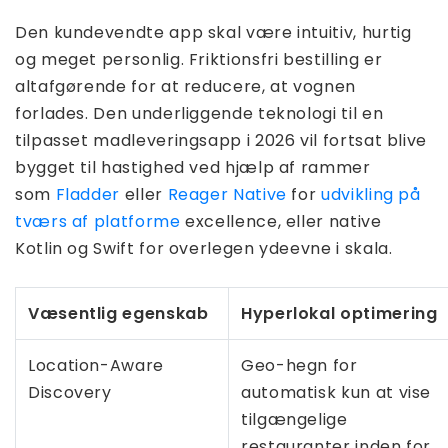
Den kundevendte app skal være intuitiv, hurtig
og meget personlig. Friktionsfri bestilling er
altafgørende for at reducere, at vognen
forlades. Den underliggende teknologi til en
tilpasset madleveringsapp i 2026 vil fortsat blive
bygget til hastighed ved hjælp af rammer
som
Fladder
eller
Reager Native
for
udvikling på
tværs af platforme
excellence, eller native
Kotlin og Swift for overlegen ydeevne i skala.
Væsentlig egenskab
Hyperlokal optimering
Location-Aware
Geo-hegn for
Discovery
automatisk kun at vise
tilgængelige
restauranter inden for