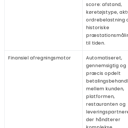
score: afstand,
køretøjstype, akt
ordrebelastning 
historiske
præstationsmåli
til tiden.
Finansiel afregningsmotor
Automatiseret,
gennemsigtig og
præcis opdelt
betalingsbehandl
mellem kunden,
platformen,
restauranten og
leveringspartner
der håndterer
komplekse