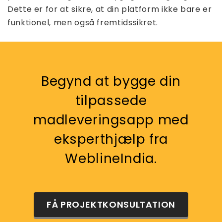
Dette er for at sikre, at din platform ikke bare er
funktionel, men også fremtidssikret.
Begynd at bygge din
tilpassede
madleveringsapp med
eksperthjælp fra
WeblineIndia.
FÅ PROJEKTKONSULTATION