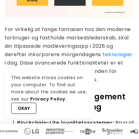
For virkelig at fange fantasien hos den moderne
forbruger og fastholde markedslederskab, skal
din tilpassede madleveringsapp i 2026 og
derefter inkorporere morgendagens
teknologier
i dag. Disse avancerede funktionaliteter er et
produkt af de seneste fremskridt inden for
This website stores cookies on
udvikling af fødevareleveringsapps.
your computer. To find out
more about the cookies we use,
A. Dybt forbrugerengagement
see our
Privacy Policy
.
og samfundsopbygning
OKAY
Blockchain-Lite loyalitetssystemer:
Brug af
et sikkert, distribueret hovedbogskoncept