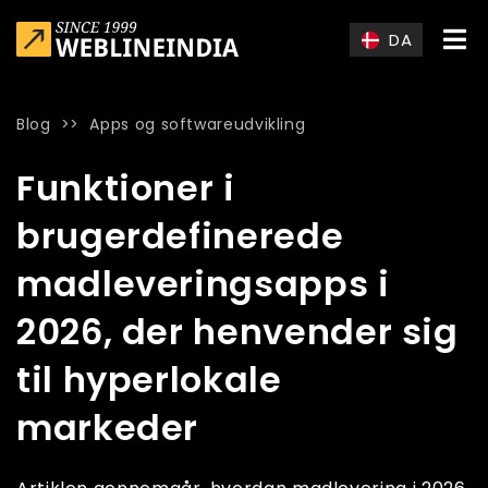
Skip to main content
DA
Blog
>>
Apps og softwareudvikling
Home
»
Blog
»
Funktioner i brugerdefinerede madleveringsapp
Funktioner i
brugerdefinerede
madleveringsapps i
2026, der henvender sig
til hyperlokale
markeder