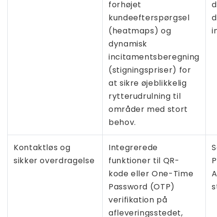
forhøjet
d
kundeefterspørgsel
d
(heatmaps) og
i
dynamisk
incitamentsberegning
(stigningspriser) for
at sikre øjeblikkelig
rytterudrulning til
områder med stort
behov.
Kontaktløs og
Integrerede
S
sikker overdragelse
funktioner til QR-
P
kode eller One-Time
A
Password (OTP)
s
verifikation på
afleveringsstedet,