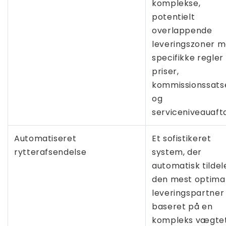
komplekse,
potentielt
overlappende
leveringszoner 
specifikke regler 
priser,
kommissionssats
og
serviceniveauafta
Automatiseret
Et sofistikeret
rytterafsendelse
system, der
automatisk tildel
den mest optima
leveringspartner
baseret på en
kompleks vægte