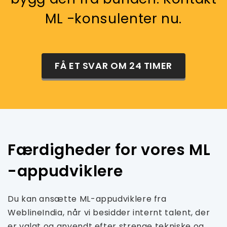
ML -konsulenter nu.
FÅ ET SVAR OM 24 TIMER
Færdigheder for vores ML
-appudviklere
Du kan ansætte ML-appudviklere fra
WeblineIndia, når vi besidder internt talent, der
er valgt og anvendt efter strenge tekniske og