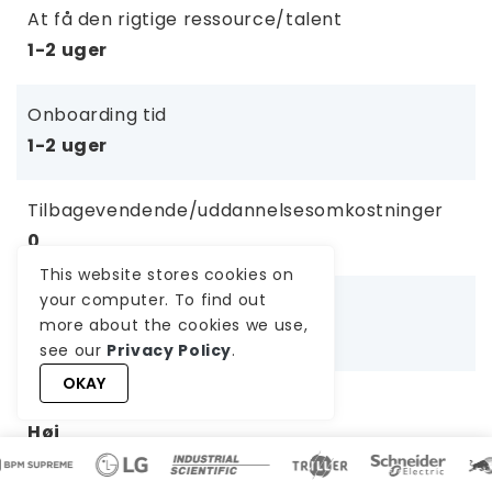
At få den rigtige ressource/talent
1-2 uger
Onboarding tid
1-2 uger
Tilbagevendende/uddannelsesomkostninger
0
This website stores cookies on
your computer. To find out
Skalering af team
more about the cookies we use,
Meget vanskelig (2-4 uger)
see our
Privacy Policy
.
OKAY
Risiko for projektfejl
Høj