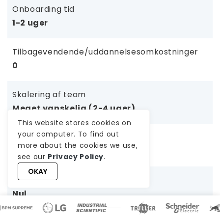
Onboarding tid
1-2 uger
Tilbagevendende/uddannelsesomkostninger
0
Skalering af team
Meget vanskelig (2-4 uger)
This website stores cookies on
your computer. To find out
Risiko for projektfejl
more about the cookies we use,
Høj
see our
Privacy Policy
.
OKAY
Driftsomkostninger
Nul