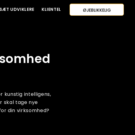
ØJEBLIKKELIG
SÆT UDVIKLERE
KLIENTEL
KONTAKT OS
ESTIMERING
AI-FØRSTE TILGANG
ANSÆT UDVIKLERE
GRATIS TILBUD
rksomhed
kunstig intelligens,
r skal tage nye
 for din virksomhed?