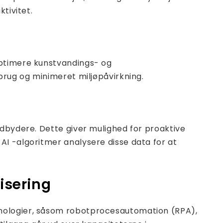
tivitet.
optimere kunstvandings- og
brug og minimeret miljøpåvirkning.
udbydere. Dette giver mulighed for proaktive
I -algoritmer analysere disse data for at
isering
knologier, såsom robotprocesautomation (RPA),