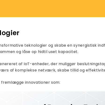
logier
ransformative teknologier og skabe en synergistisk indf
 sammen og låse op hidtil uset kapacitet.
nereret af IoT-enheder, der muliggør beslutningstag
værs af komplekse netværk, skabe tillid og effektivite
og fremlægge innovationer som: