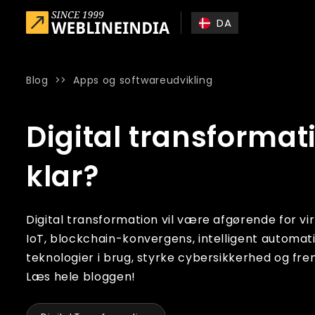
Skip to main content
DA
Blog
>>
Apps og softwareudvikling
Home
»
Blog
»
Digital transformation i 2025 – Er din virks
Digital transformat
klar?
Digital transformation vil være afgørende for vi
IoT, blockchain-konvergens, intelligent automat
teknologier i brug, styrke cybersikkerhed og fre
Læs hele bloggen!