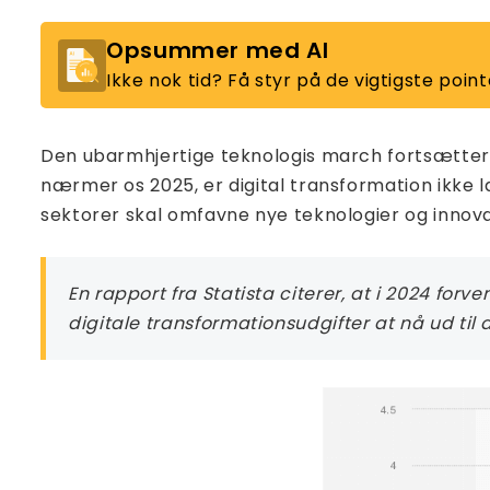
Opsummer med AI
Ikke nok tid? Få styr på de vigtigste po
Den ubarmhjertige teknologis march fortsætter 
nærmer os 2025, er digital transformation ikke 
sektorer skal omfavne nye teknologier og innovati
En rapport fra Statista citerer, at i 2024 forve
digitale transformationsudgifter at nå ud til 