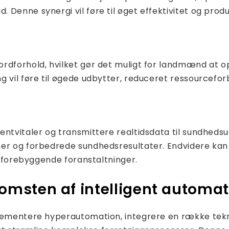
Denne synergi vil føre til øget effektivitet og produk
ordforhold, hvilket gør det muligt for landmænd at 
g vil føre til øgede udbytter, reduceret ressourcefor
entvitaler og transmittere realtidsdata til sundheds
er og forbedrede sundhedsresultater. Endvidere kan A
lå forebyggende foranstaltninger.
sten af ​​intelligent automat
mplementere hyperautomation, integrere en række te