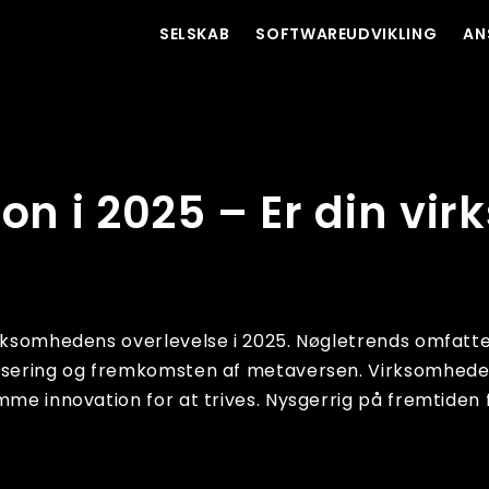
SELSKAB
SOFTWAREUDVIKLING
AN
omhed klar?
ion i 2025 – Er din vi
rksomhedens overlevelse i 2025. Nøgletrends omfatter 
isering og fremkomsten af ​​metaversen. Virksomhede
mme innovation for at trives. Nysgerrig på fremtiden